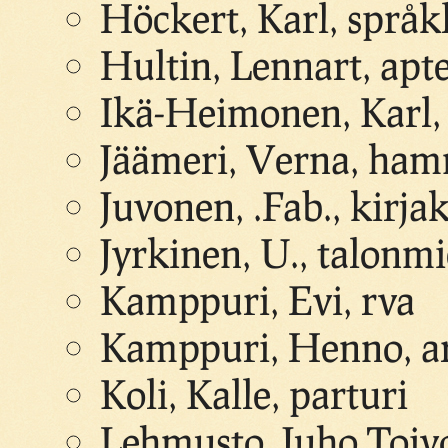
Höckert, Karl, språk
Hultin, Lennart, apt
Ikä-Heimonen, Karl, 
Jäämeri, Verna, ham
Juvonen, .Fab., kirja
Jyrkinen, U., talonmi
Kamppuri, Evi, rva
Kamppuri, Henno, ar
Koli, Kalle, parturi
Lehmusto, Juho Toivo