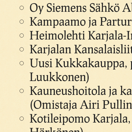
Oy Siemens Sähkö Ab,
Kampaamo ja Parturil
Heimolehti Karjala-I
Karjalan Kansalaislii
Uusi Kukkakauppa, p
Luukkonen)
Kauneushoitola ja k
(Omistaja Airi Pulli
Kotileipomo Karjala, 
Härkönen)