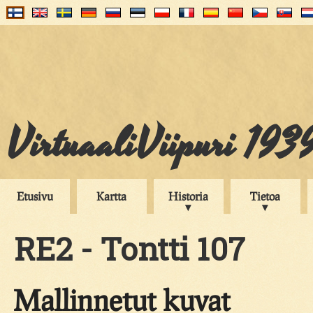
VirtuaaliViipuri 193
Etusivu
Kartta
Historia
Tietoa
RE2 - Tontti 107
Mallinnetut kuvat