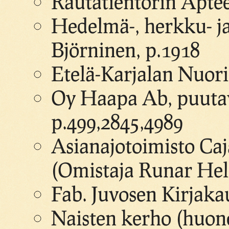
Rautatientorin Aptee
Hedelmä-, herkku- ja
Björninen, p.1918
Etelä-Karjalan Nuori
Oy Haapa Ab, puutava
p.499,2845,4989
Asianajotoimisto Caj
(Omistaja Runar Hel
Fab. Juvosen Kirjaka
Naisten kerho (huonei