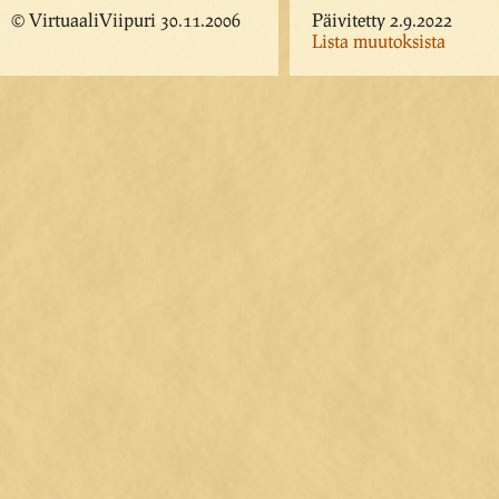
© VirtuaaliViipuri 30.11.2006
Päivitetty 2.9.2022
Lista muutoksista