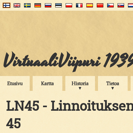
VirtuaaliViipuri 193
Etusivu
Kartta
Historia
Tietoa
LN45 - Linnoituksen
45