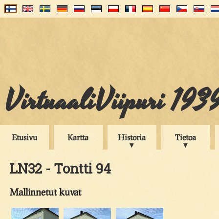
VirtuaaliViipuri 193
Etusivu
Kartta
Historia
Tietoa
LN32 - Tontti 94
Mallinnetut kuvat