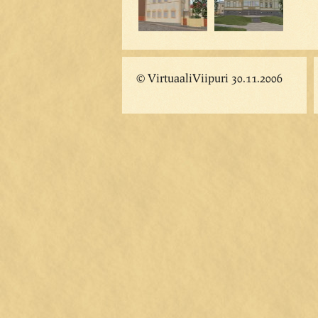
© VirtuaaliViipuri 30.11.2006