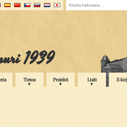
puri 1939
oria
Tietoa
Projekti
Lisät
E-kir