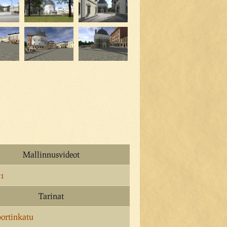
Mallinnusvideot
 1
Tarinat
ortinkatu