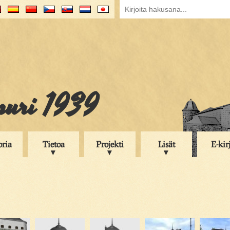
puri 1939
oria
Tietoa
Projekti
Lisät
E-kir