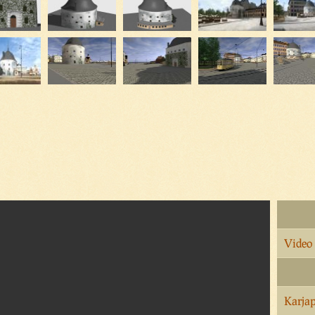
Video
Karjap