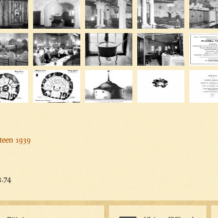
oteen 1939
3,74