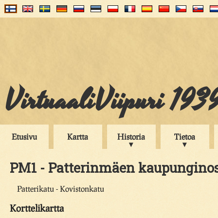
VirtuaaliViipuri 193
Etusivu
Kartta
Historia
Tietoa
PM1 - Patterinmäen kaupunginosa
Patterikatu - Kovistonkatu
Korttelikartta