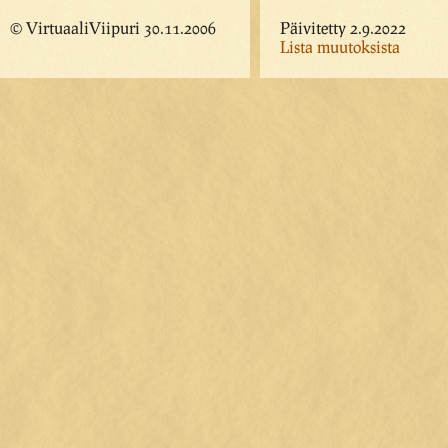
© VirtuaaliViipuri 30.11.2006
Päivitetty 2.9.2022
Lista muutoksista