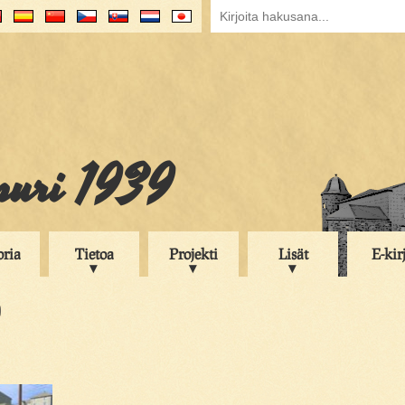
puri 1939
oria
Tietoa
Projekti
Lisät
E-kir
9