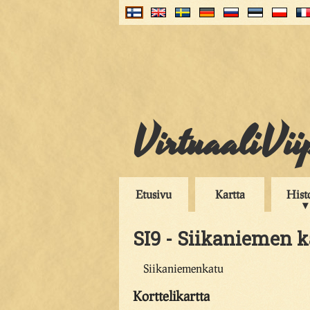
VirtuaaliVii
Etusivu
Kartta
Hist
SI9 - Siikaniemen k
Siikaniemenkatu
Korttelikartta