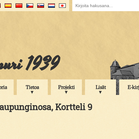
puri 1939
oria
Tietoa
Projekti
Lisät
E-kir
aupunginosa, Kortteli 9