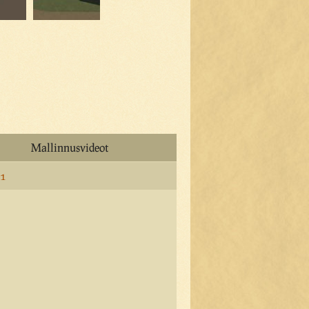
Mallinnusvideot
 1