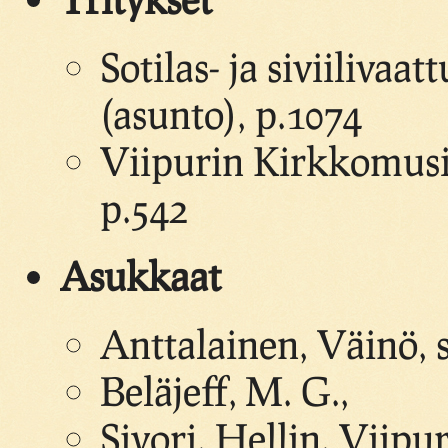
Sotilas- ja siviilivaa
(asunto), p.1074
Viipurin Kirkkomusii
p.542
Asukkaat
Anttalainen, Väinö, so
Beläjeff, M. G.,
Sivori, Hellin, Viip