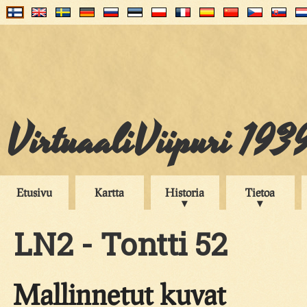
VirtuaaliViipuri 193
Etusivu
Kartta
Historia
Tietoa
LN2 - Tontti 52
Mallinnetut kuvat