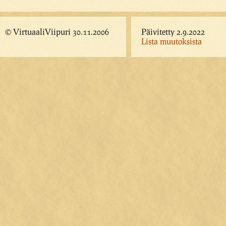
© VirtuaaliViipuri 30.11.2006
Päivitetty 2.9.2022
Lista muutoksista