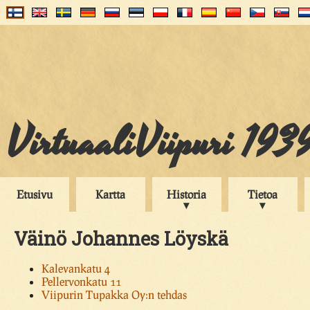
VirtuaaliViipuri 193
Etusivu
Kartta
Historia
Tietoa
Väinö Johannes Löyskä
Kalevankatu 4
Pellervonkatu 11
Viipurin Tupakka Oy:n tehdas