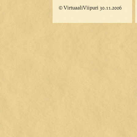
© VirtuaaliViipuri 30.11.2006