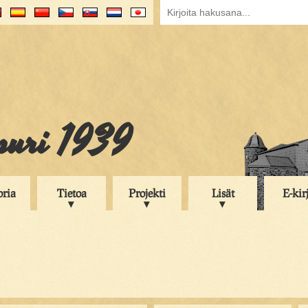
puri 1939
oria
Tietoa
Projekti
Lisät
E-kir