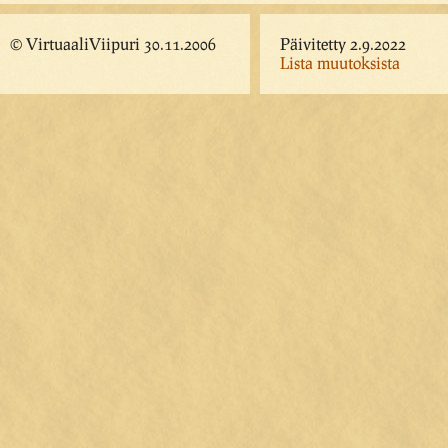
© VirtuaaliViipuri 30.11.2006
Päivitetty 2.9.2022
Lista muutoksista