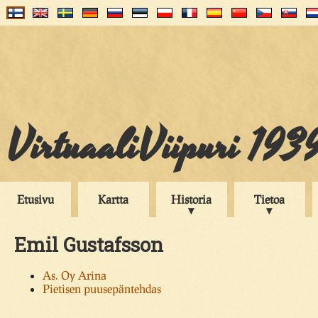
VirtuaaliViipuri 193
Etusivu
Kartta
Historia
Tietoa
Emil Gustafsson
As. Oy Arina
Pietisen puusepäntehdas