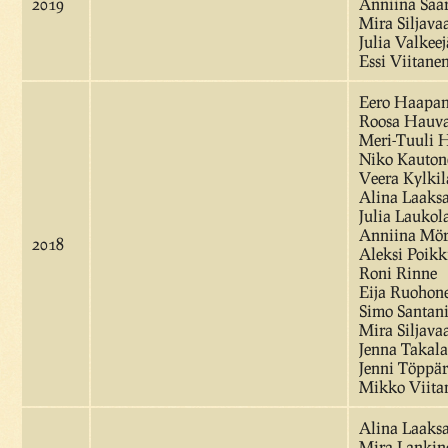
2019
Anniina Saa
Mira Siljava
Julia Valkeej
Essi Viitane
Eero Haapa
Roosa Hauva
Meri-Tuuli H
Niko Kauton
Veera Kylkil
Alina Laaks
Julia Laukol
Anniina Mör
2018
Aleksi Poik
Roni Rinne
Eija Ruohon
Simo Santan
Mira Siljava
Jenna Takala
Jenni Töppä
Mikko Viit
Alina Laaks
Mira Lankin