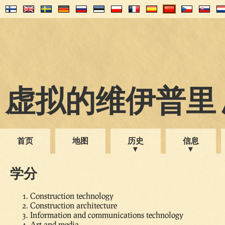
虚拟的维伊普里 1
首页
地图
历史
信息
学分
Construction technology
Construction architecture
Information and communications technology
Art and media