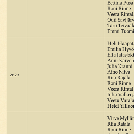
Bettina Pusa
Roni Rinne
Veera Rintal
Outi Savijärv
Taru Teivaal
Emmi Tuomi
Heli Haapat
Emilia Hyvö
Ella Jalasjok
Anni Karvon
Julia Kranni
Aino Niiva
2020
Riia Rajala
Roni Rinne
Veera Rintal
Julia Valkeej
Veetu Varal
Heidi Ylilu
Virve Myllär
Riia Rajala
Roni Rinne