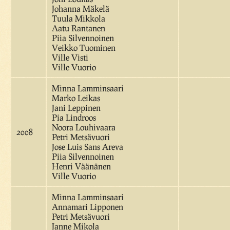
Johanna Mäkelä
Tuula Mikkola
Aatu Rantanen
Piia Silvennoinen
Veikko Tuominen
Ville Visti
Ville Vuorio
Minna Lamminsaari
Marko Leikas
Jani Leppinen
Pia Lindroos
Noora Louhivaara
2008
Petri Metsävuori
Jose Luis Sans Areva
Piia Silvennoinen
Henri Väänänen
Ville Vuorio
Minna Lamminsaari
Annamari Lipponen
Petri Metsävuori
Janne Mikola