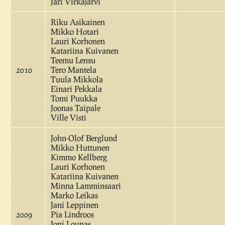
Jari Virkajärvi
Riku Asikainen
Mikko Hotari
Lauri Korhonen
Katariina Kuivanen
Teemu Lensu
2010
Tero Mantela
Tuula Mikkola
Einari Pekkala
Tomi Puukka
Joonas Taipale
Ville Visti
John-Olof Berglund
Mikko Huttunen
Kimmo Kellberg
Lauri Korhonen
Katariina Kuivanen
Minna Lamminsaari
Marko Leikas
Jani Leppinen
2009
Pia Lindroos
Joni Lounas