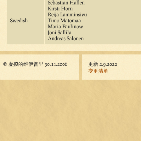
Sebastian Hallen
Kirsti Horn
Reija Lamminsivu
Swedish
Timo Matomaa
Maria Paulinow
Joni Sallila
Andreas Salonen
© 虚拟的维伊普里 30.11.2006
更新 2.9.2022
变更清单