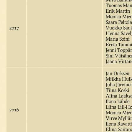
Tuomas Man
Erik Martin
Monica Mje
Saara Peltola
2017
Vuokko Sau
Henna Savelj
Maria Soini
Reeta Tamm
Jenni Töppä
Sini Väisäne
Jaana Virtan
Jan Dirksen
Miikka Hul
Juha Järvine
Tiina Koski
Alina Laaks
Ilona Lähde
Liina Lill-H
2016
Monica Mje
Virve Myllär
Ilona Ravatt
Elina Sairan