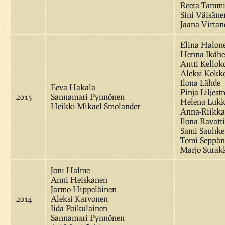
Reeta Tamm
Sini Väisäne
Jaana Virtan
Elina Halon
Henna Ikäh
Antti Kellok
Aleksi Kokk
Ilona Lähde
Eeva Hakala
Pinja Liljest
2015
Sannamari Pynnönen
Helena Lukk
Heikki-Mikael Smolander
Anna-Riikk
Ilona Ravatt
Sami Sauhke
Tomi Seppän
Marjo Surak
Joni Halme
Anni Heiskanen
Jarmo Hippeläinen
2014
Aleksi Karvonen
Iida Poikulainen
Sannamari Pynnönen