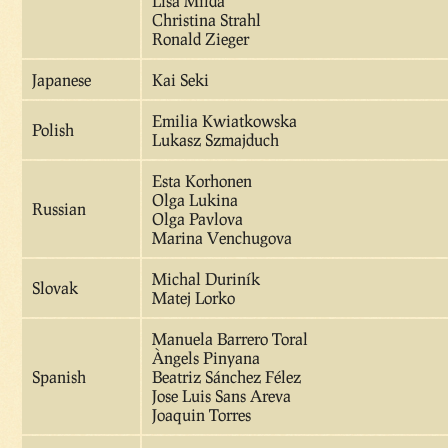
Lisa Milda
Christina Strahl
Ronald Zieger
Japanese
Kai Seki
Emilia Kwiatkowska
Polish
Lukasz Szmajduch
Esta Korhonen
Olga Lukina
Russian
Olga Pavlova
Marina Venchugova
Michal Duriník
Slovak
Matej Lorko
Manuela Barrero Toral
Àngels Pinyana
Spanish
Beatriz Sánchez Félez
Jose Luis Sans Areva
Joaquin Torres