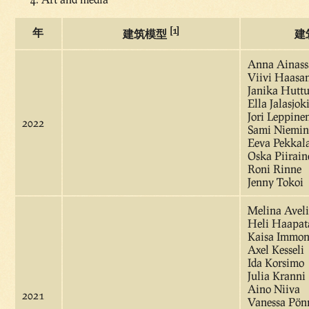
[1]
年
建筑模型
建
Anna Ainass
Viivi Haasa
Janika Hutt
Ella Jalasjok
Jori Leppine
2022
Sami Niemin
Eeva Pekkal
Oska Piirain
Roni Rinne
Jenny Tokoi
Melina Avel
Heli Haapat
Kaisa Immo
Axel Kesseli
Ida Korsimo
Julia Kranni
Aino Niiva
2021
Vanessa Pön