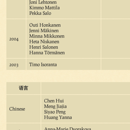
Joni Lehtonen
Kimmo Mattila
Pekka Salo
Outi Honkanen
Jenni Mäkinen
Minna Mikkonen
2004
Heta Niskanen
Henri Salonen
Hanna Törmänen
2003
Timo Isoranta
语言
Chen Hui
Meng Jiajia
Chinese
Siyao Peng
Huang Yanna
Anna-Marie Dvorakova