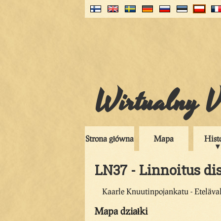
Wirtualny V
Strona główna
Mapa
Hist
LN37 - Linnoitus dis
Kaarle Knuutinpojankatu - Eteläval
Mapa działki