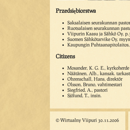
Przedsiębiorstwa
Saksalaisen seurakunnan pastor
Ruotsalaisen seurakunnan pasto
Viipurin Kaasu ja Sähkö Oy, p.
Suomen Sähkötarvike Oy, myym
Kaupungin Puhtaanapitolaitos,
Citizens
Mosander, K. G. E., kyrkoherde
Näätänen, Alb., kansak. tarkast
Ohrenschall, Hans, direktör
Olsson, Bruno, vahtimestari
Siegfried, A., pastori
Sjölund, T., insin.
© Wirtualny Viipuri 30.11.2006