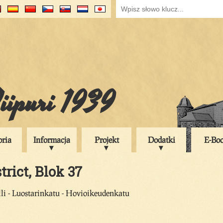
iipuri 1939
oria
Informacja
Projekt
Dodatki
E-Bo
trict, Blok 37
li - Luostarinkatu - Hovioikeudenkatu