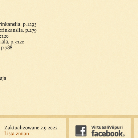
inkanslia, p.1293
rinkanslia, p.279
3120
älä, p.3120
 p.788
aja
Zaktualizowane 2.9.2022
Lista zmian