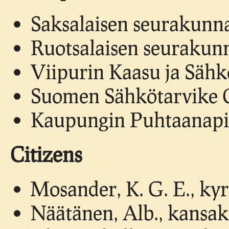
Saksalaisen seurakunna
Ruotsalaisen seurakunn
Viipurin Kaasu ja Sähk
Suomen Sähkötarvike O
Kaupungin Puhtaanapito
Citizens
Mosander, K. G. E., ky
Näätänen, Alb., kansak.