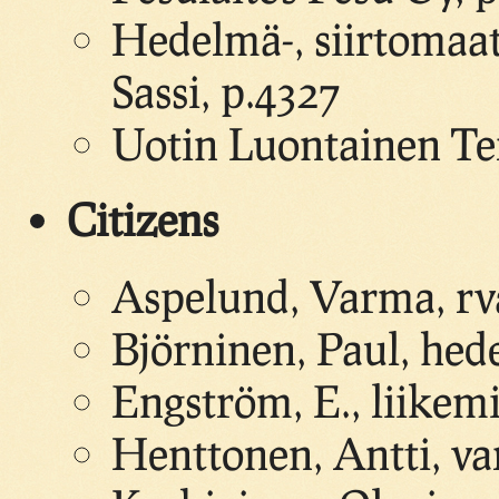
Hedelmä-, siirtomaa
Sassi, p.4327
Uotin Luontainen Ter
Citizens
Aspelund, Varma, rv
Björninen, Paul, hede
Engström, E., liikem
Henttonen, Antti, v