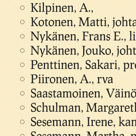
Kilpinen, A.,
Kotonen, Matti, joht
Nykänen, Frans E., l
Nykänen, Jouko, joht
Penttinen, Sakari, pr
Piironen, A., rva
Saastamoinen, Väinö, 
Schulman, Margareth
Sesemann, Irene, ka
Sesemann, Martha, p