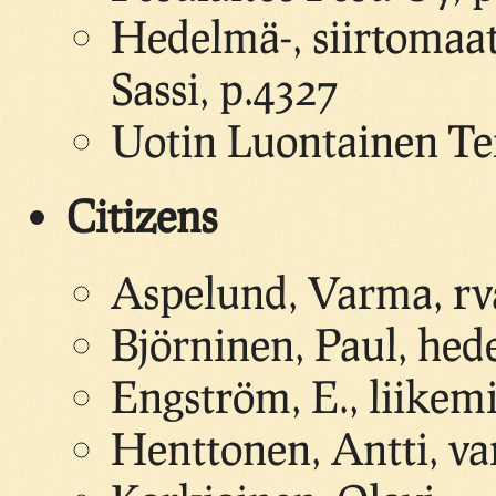
Hedelmä-, siirtomaa
Sassi, p.4327
Uotin Luontainen Ter
Citizens
Aspelund, Varma, rv
Björninen, Paul, hede
Engström, E., liikem
Henttonen, Antti, v