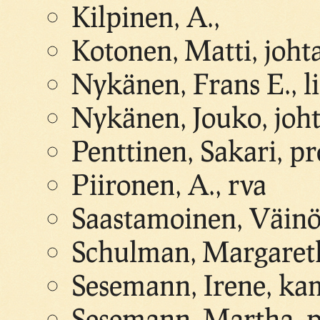
Kilpinen, A.,
Kotonen, Matti, joht
Nykänen, Frans E., l
Nykänen, Jouko, joht
Penttinen, Sakari, pr
Piironen, A., rva
Saastamoinen, Väinö, 
Schulman, Margareth
Sesemann, Irene, ka
Sesemann, Martha, p