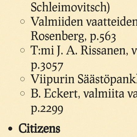
Schleimovitsch)
Valmiiden vaatteiden
Rosenberg, p.563
T:mi J. A. Rissanen, 
p.3057
Viipurin Säästöpankk
B. Eckert, valmiita va
p.2299
Citizens