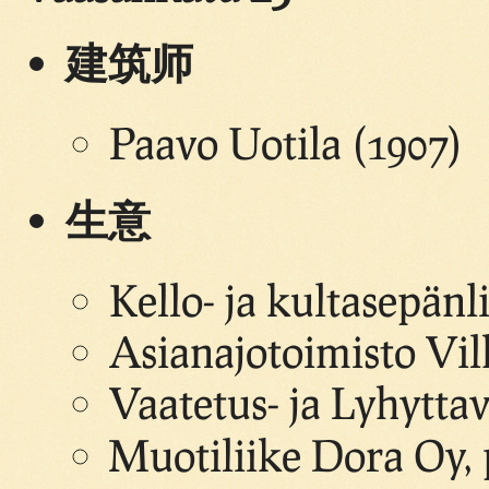
建筑师
Paavo Uotila (1907)
生意
Kello- ja kultasepän
Asianajotoimisto Vil
Vaatetus- ja Lyhytta
Muotiliike Dora Oy