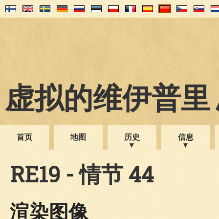
虚拟的维伊普里 1
首页
地图
历史
信息
RE19 - 情节 44
渲染图像