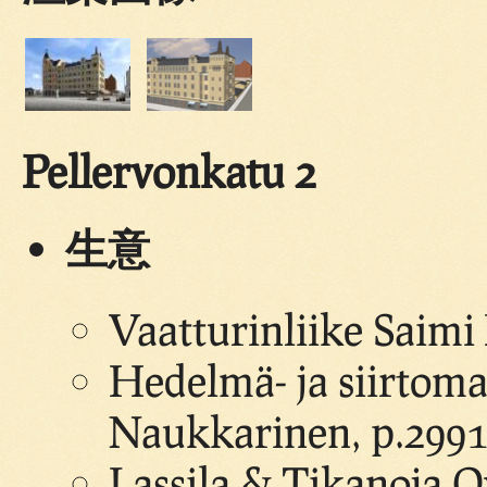
Pellervonkatu 2
生意
Vaatturinliike Saim
Hedelmä- ja siirtom
Naukkarinen, p.2991
Lassila & Tikanoja Oy