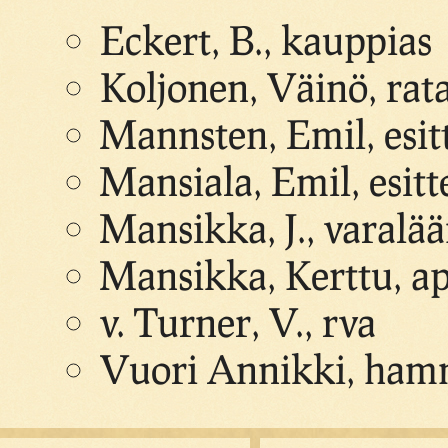
Eckert, B., kauppias
Koljonen, Väinö, rat
Mannsten, Emil, esitt
Mansiala, Emil, esitte
Mansikka, J., varalä
Mansikka, Kerttu, ap
v. Turner, V., rva
Vuori Annikki, hamm