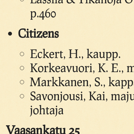
p.460
Citizens
Eckert, H., kaupp.
Korkeavuori, K. E., 
Markkanen, S., kapp
Savonjousi, Kai, maj
johtaja
Vaasankatu 25