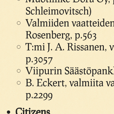
Schleimovitsch)
Valmiiden vaatteiden
Rosenberg, p.563
T:mi J. A. Rissanen, 
p.3057
Viipurin Säästöpankk
B. Eckert, valmiita va
p.2299
Citizens