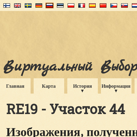
Виртуальный Выборг
Главная
Карта
История
Информация
RE19 - Участок 44
Изображения, полученн