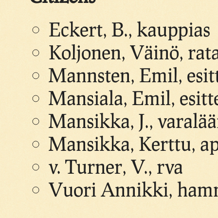
Eckert, B., kauppias
Koljonen, Väinö, rat
Mannsten, Emil, esitt
Mansiala, Emil, esitte
Mansikka, J., varalä
Mansikka, Kerttu, ap
v. Turner, V., rva
Vuori Annikki, hamm