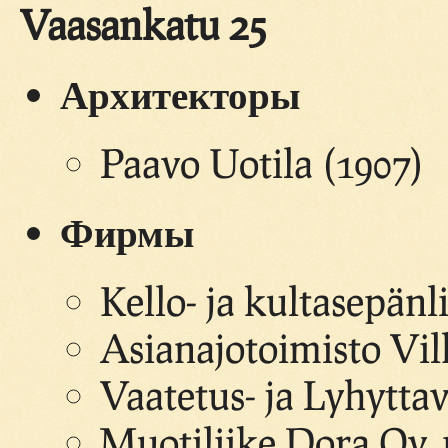
Vaasankatu 25
Архитекторы
Paavo Uotila (1907)
Фирмы
Kello- ja kultasepän
Asianajotoimisto Vil
Vaatetus- ja Lyhytta
Muotiliike Dora Oy, 