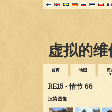
虚拟的维伊
首页
地图
历
RE15 - 情节 66
渲染图像