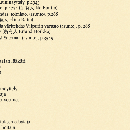
a uuninäyttely, p.2343
tio, p.1751 (所有人 Ida Rautio)
as, toimisto, (asunto), p.268
有人 Elina Ratia)
ja väritehdas Viipurin varasto (asunto), p. 268
.37 (所有人 Erland Hörkkö)
si Satomaa (asunto), p.3545
aalan lääkäri
i
s
.
ninäyttely
aja
euvosmies
tuksen edustaja
 hoitaja