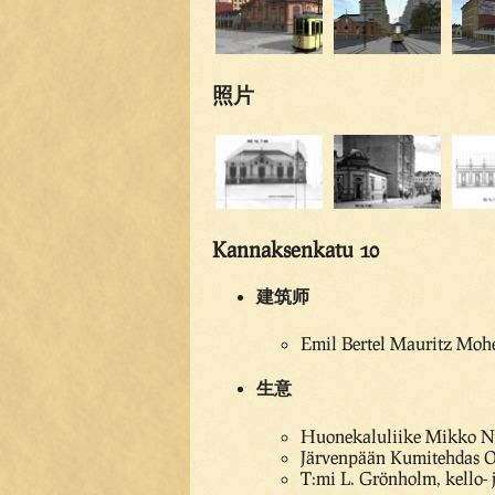
照片
Kannaksenkatu 10
建筑师
Emil Bertel Mauritz Mohe
生意
Huonekaluliike Mikko N
Järvenpään Kumitehdas Oy,
T:mi L. Grönholm, kello-