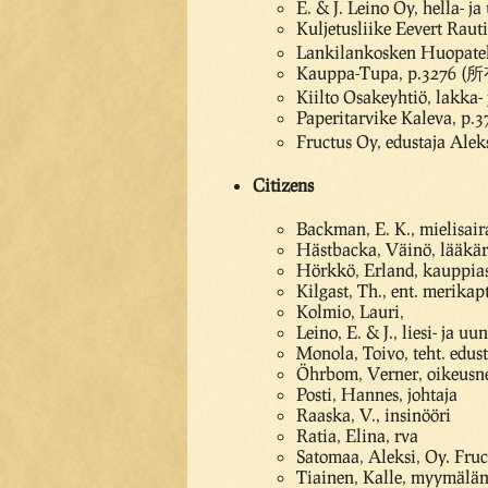
E. & J. Leino Oy, hella- j
Kuljetusliike Eevert Rau
Lankilankosken Huopatehd
Kauppa-Tupa, p.3276 (所
Kiilto Osakeyhtiö, lakka- 
Paperitarvike Kaleva, p
Fructus Oy, edustaja Alek
Citizens
Backman, E. K., mielisair
Hästbacka, Väinö, lääkär
Hörkkö, Erland, kauppia
Kilgast, Th., ent. merikapt
Kolmio, Lauri,
Leino, E. & J., liesi- ja uu
Monola, Toivo, teht. edust
Öhrbom, Verner, oikeusn
Posti, Hannes, johtaja
Raaska, V., insinööri
Ratia, Elina, rva
Satomaa, Aleksi, Oy. Fruc
Tiainen, Kalle, myymälän