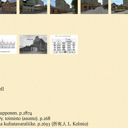
ll
upponen, p.2874
 toimisto (asunto), p.268
 ja kultatavaraliike, p.2693 (所有人 L. Kolmio)