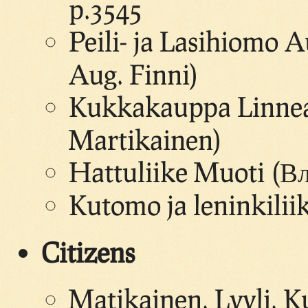
p.3545
Peili- ja Lasihiomo A
Aug. Finni)
Kukkakauppa Linnea,
Martikainen)
Hattuliike Muoti (В
Kutomo ja leninkili
Citizens
Matikainen, Lyyli, 