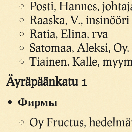
Posti, Hannes, johtaj
Raaska, V., insinööri
Ratia, Elina, rva
Satomaa, Aleksi, Oy.
Tiainen, Kalle, myym
Äyräpäänkatu 1
Фирмы
Oy Fructus, hedelmäv