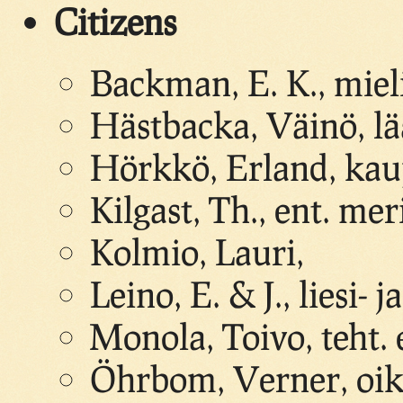
Citizens
Backman, E. K., miel
Hästbacka, Väinö, lä
Hörkkö, Erland, kau
Kilgast, Th., ent. mer
Kolmio, Lauri,
Leino, E. & J., liesi- 
Monola, Toivo, teht. 
Öhrbom, Verner, oi