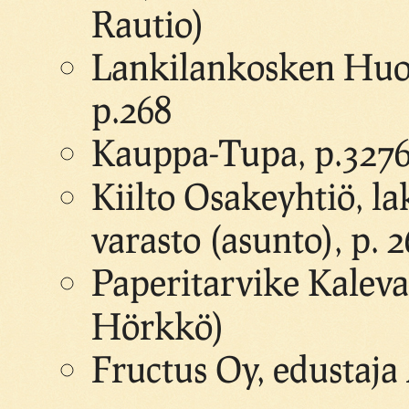
Rautio)
Lankilankosken Huopa
p.268
Kauppa-Tupa, p.3276
Kiilto Osakeyhtiö, la
varasto (asunto), p. 
Paperitarvike Kaleva
Hörkkö)
Fructus Oy, edustaja