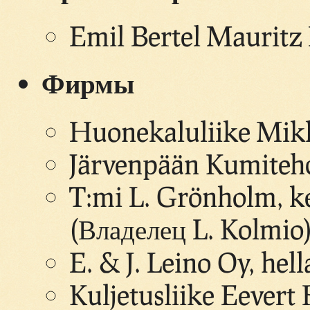
Emil Bertel Mauritz
Фирмы
Huonekaluliike Mik
Järvenpään Kumitehda
T:mi L. Grönholm, kel
(Владелец L. Kolmio
E. & J. Leino Oy, hell
Kuljetusliike Eevert 