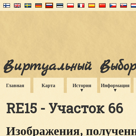
Виртуальный Выборг
Главная
Карта
История
Информация
RE15 - Участок 66
Изображения, полученн