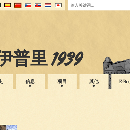
普里 1939
史
信息
项目
其他
E-Bo