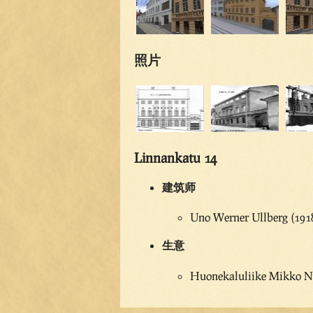
照片
Linnankatu 14
建筑师
Uno Werner Ullberg (191
生意
Huonekaluliike Mikko N