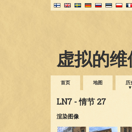
虚拟的维伊
首页
地图
历
LN7 - 情节 27
渲染图像