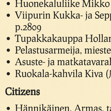
Huonekaluliike Mikko
Viipurin Kukka- ja Sep
p.2809
Tupakkakauppa Hollan
Pelastusarmeija, miest
Asuste- ja matkatavara
Ruokala-kahvila Kiva 
Citizens
Hännikäinen, Armas, ta