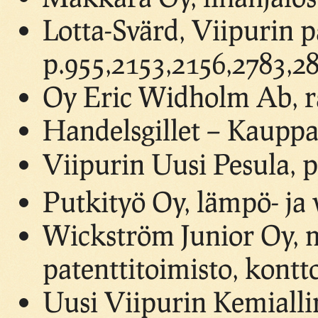
Lotta-Svärd, Viipurin p
p.955,2153,2156,2783,2
Oy Eric Widholm Ab, ra
Handelsgillet – Kauppa
Viipurin Uusi Pesula,
Putkityö Oy, lämpö- ja 
Wickström Junior Oy, m
patenttitoimisto, kontto
Uusi Viipurin Kemialli