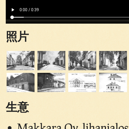
照片
生意
Makkara Oy, lihanjalos