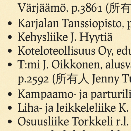
Värjäämö, p.3861 (所
Karjalan Tanssiopisto, 
Kehysliike J. Hyytiä
Koteloteollisuus Oy, ed
T:mi J. Oikkonen, alusv
p.2592 (所有人 Jenny T
Kampaamo- ja parturili
Liha- ja leikkeleliike K
Osuusliike Torkkeli r.l