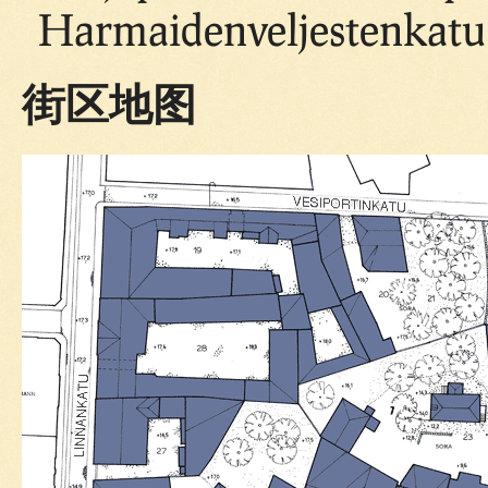
Harmaidenveljestenkatu
街区地图