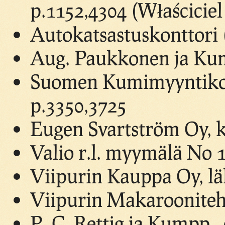
p.1152,4304 (Właściciel
Autokatsastuskonttori 
Aug. Paukkonen ja Kump
Suomen Kumimyyntikont
p.3350,3725
Eugen Svartström Oy, k
Valio r.l. myymälä No 1
Viipurin Kauppa Oy, lä
Viipurin Makarooniteh
P. C. Rettig ja Kumpp.,