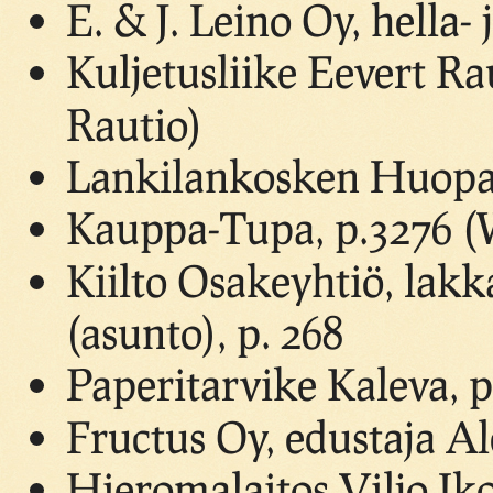
E. & J. Leino Oy, hella-
Kuljetusliike Eevert Ra
Rautio)
Lankilankosken Huopate
Kauppa-Tupa, p.3276 (W
Kiilto Osakeyhtiö, lakk
(asunto), p. 268
Paperitarvike Kaleva, 
Fructus Oy, edustaja Al
Hieromalaitos Viljo Ik