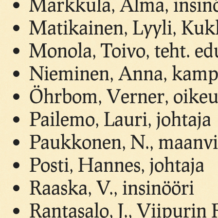
Markkula, Alma, insinö
Matikainen, Lyyli, Ku
Monola, Toivo, teht. ed
Nieminen, Anna, kam
Öhrbom, Verner, oike
Pailemo, Lauri, johtaja
Paukkonen, N., maanvil
Posti, Hannes, johtaja
Raaska, V., insinööri
Rantasalo, J., Viipurin