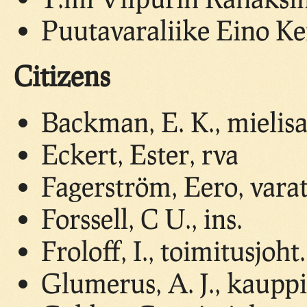
Puutavaraliike Eino Kem
Citizens
Backman, E. K., mielisa
Eckert, Ester, rva
Fagerström, Eero, vara
Forssell, C U., ins.
Froloff, I., toimitusjoht.
Glumerus, A. J., kaupp