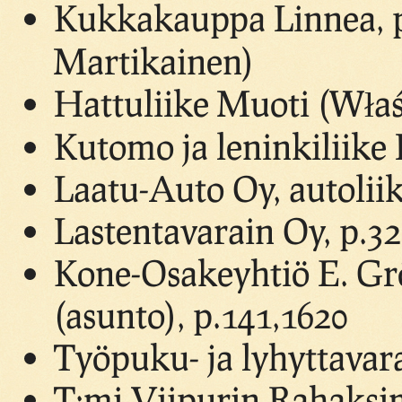
Kukkakauppa Linnea, p.
Martikainen)
Hattuliike Muoti (Właś
Kutomo ja leninkiliike
Laatu-Auto Oy, autoliik
Lastentavarain Oy, p.3
Kone-Osakeyhtiö E. Gr
(asunto), p.141,1620
Työpuku- ja lyhyttavara
T:mi Viipurin Rahaksim