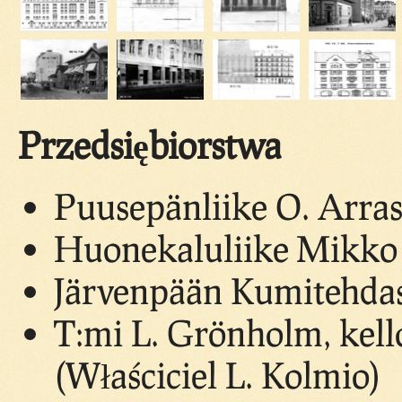
Przedsiębiorstwa
Puusepänliike O. Arras
Huonekaluliike Mikko
Järvenpään Kumitehdas 
T:mi L. Grönholm, kello
(Właściciel L. Kolmio)