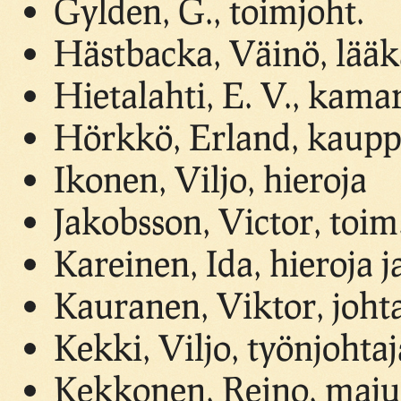
Gylden, G., toimjoht.
Hästbacka, Väinö, lääk
Hietalahti, E. V., kama
Hörkkö, Erland, kaupp
Ikonen, Viljo, hieroja
Jakobsson, Victor, toim.
Kareinen, Ida, hieroja j
Kauranen, Viktor, joht
Kekki, Viljo, työnjohtaj
Kekkonen, Reino, maju