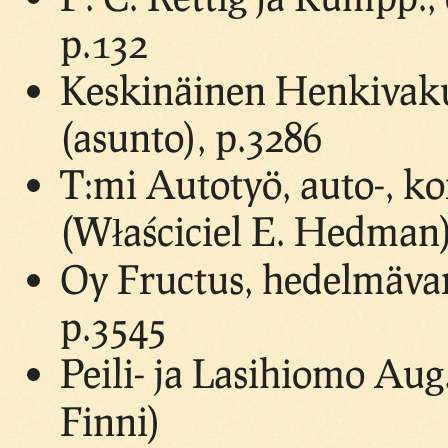
p.132
Keskinäinen Henkivakuu
(asunto), p.3286
T:mi Autotyö, auto-, ko
(Właściciel E. Hedman
Oy Fructus, hedelmävar
p.3545
Peili- ja Lasihiomo Aug
Finni)