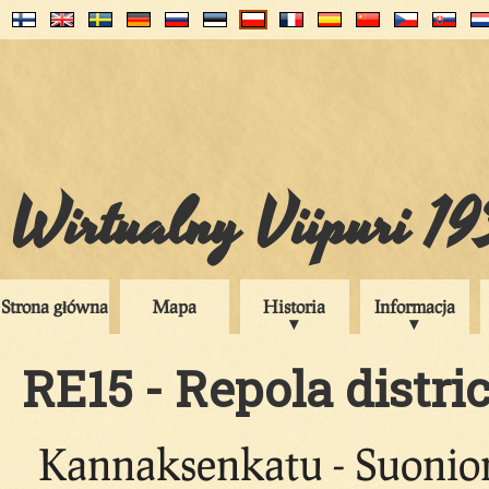
Wirtualny Viipuri 1
Strona główna
Mapa
Historia
Informacja
RE15 - Repola distric
Kannaksenkatu - Suonio