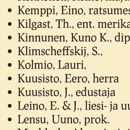
Kemppi, Eino, ratsumes
Kilgast, Th., ent. merik
Kinnunen, Kuno K., dipl
Klimscheffskij, S.,
Kolmio, Lauri,
Kuusisto, Eero, herra
Kuusisto, J., edustaja
Leino, E. & J., liesi- ja 
Lensu, Uuno, prok.