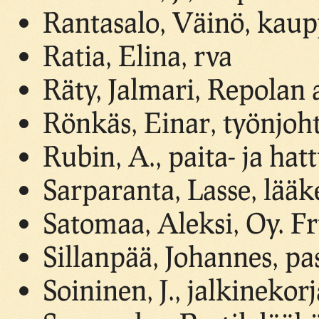
Rantasalo, Väinö, kaup
Ratia, Elina, rva
Räty, Jalmari, Repolan
Rönkäs, Einar, työnjoht
Rubin, A., paita- ja hatt
Sarparanta, Lasse, lääke
Satomaa, Aleksi, Oy. F
Sillanpää, Johannes, pa
Soininen, J., jalkineko