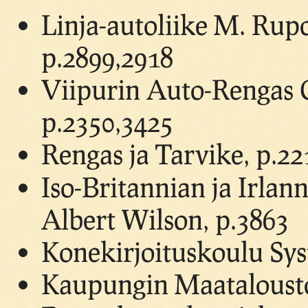
Linja-autoliike M. Rupo
p.2899,2918
Viipurin Auto-Rengas Oy
p.2350,3425
Rengas ja Tarvike, p.22
Iso-Britannian ja Irlan
Albert Wilson, p.3863
Konekirjoituskoulu Sys
Kaupungin Maatalousto