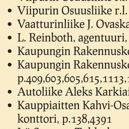
Viipurin Osuusliike r.
Vaatturinliike J. Ovask
L. Reinboth, agentuuri,
Kaupungin Rakennuskont
Kaupungin Rakennuskont
p.409,603,605,615,1113,
Autoliike Aleks Karkiai
Kauppiaitten Kahvi-Os
konttori, p.138,4391