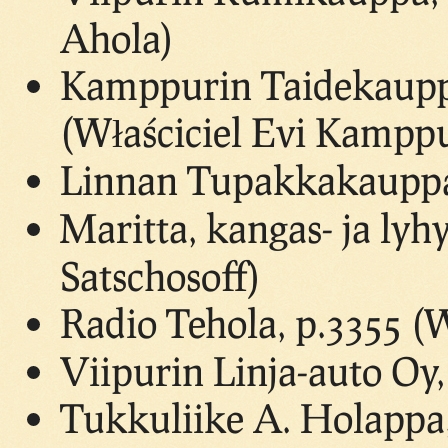
Ahola)
Kamppurin Taidekauppa
(Właściciel Evi Kamppu
Linnan Tupakkakauppa 
Maritta, kangas- ja ly
Satschosoff)
Radio Tehola, p.3355 (W
Viipurin Linja-auto Oy,
Tukkuliike A. Holappa,