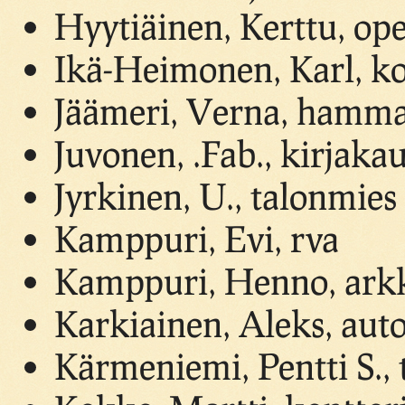
Hyytiäinen, Kerttu, ope
Ikä-Heimonen, Karl, ko
Jäämeri, Verna, hamma
Juvonen, .Fab., kirjaka
Jyrkinen, U., talonmies
Kamppuri, Evi, rva
Kamppuri, Henno, arkk
Karkiainen, Aleks, auto
Kärmeniemi, Pentti S., 