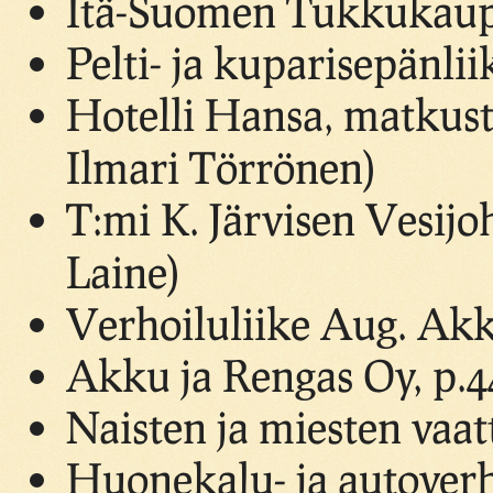
Itä-Suomen Tukkukaupp
Pelti- ja kuparisepänlii
Hotelli Hansa, matkusta
Ilmari Törrönen)
T:mi K. Järvisen Vesijoh
Laine)
Verhoiluliike Aug. Akk
Akku ja Rengas Oy, p.4
Naisten ja miesten vaat
Huonekalu- ja autoverh