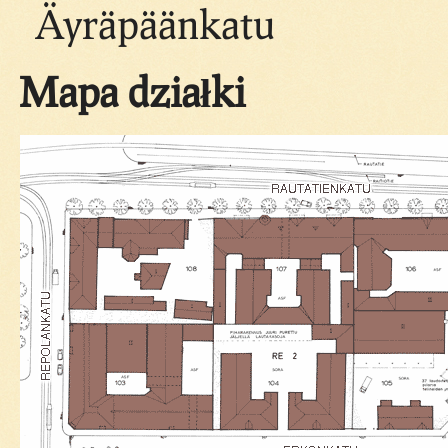
Äyräpäänkatu
Mapa działki