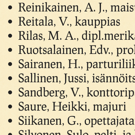
Reinikainen, A. J., mais
Reitala, V., kauppias
Rilas, M. A., dipl.merik
Ruotsalainen, Edv., pro
Sairanen, H., parturil
Sallinen, Jussi, isännöit
Sandberg, V., konttorip
Saure, Heikki, majuri
Siikanen, G., opettajata
Silvonen, Sulo, pelti- j