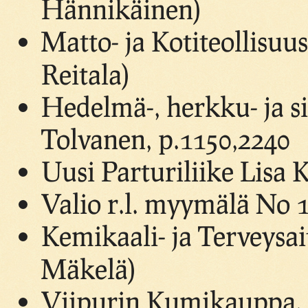
Hännikäinen)
Matto- ja Kotiteollisuus
Reitala)
Hedelmä-, herkku- ja s
Tolvanen, p.1150,2240
Uusi Parturiliike Lisa
Valio r.l. myymälä No 1
Kemikaali- ja Terveysai
Mäkelä)
Viipurin Kumikauppa, p