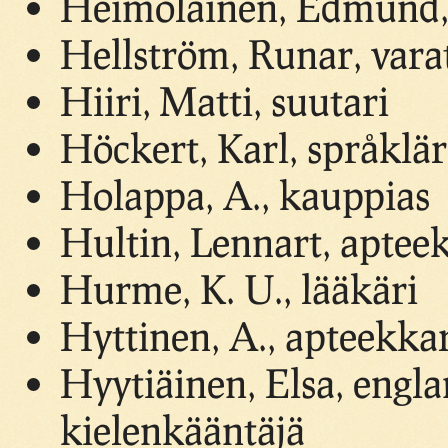
Heimolainen, Edmund,
Hellström, Runar, var
Hiiri, Matti, suutari
Höckert, Karl, språklä
Holappa, A., kauppias
Hultin, Lennart, aptee
Hurme, K. U., lääkäri
Hyttinen, A., apteekka
Hyytiäinen, Elsa, engla
kielenkääntäjä