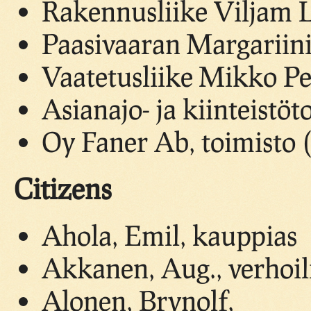
Rakennusliike Viljam L
Paasivaaran Margariini
Vaatetusliike Mikko P
Asianajo- ja kiinteistöt
Oy Faner Ab, toimisto (
Citizens
Ahola, Emil, kauppias
Akkanen, Aug., verhoil
Alonen, Brynolf,