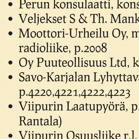
Perun konsulaatti, kon
Veljekset S & Th. Mankk
Moottori-Urheilu Oy, mo
radioliike, p.2008
Oy Puuteollisuus Ltd, k
Savo-Karjalan Lyhyttava
p.4220,4221,4222,4223
Viipurin Laatupyörä, p
Rantala)
Viipurin Osuusliike r.l