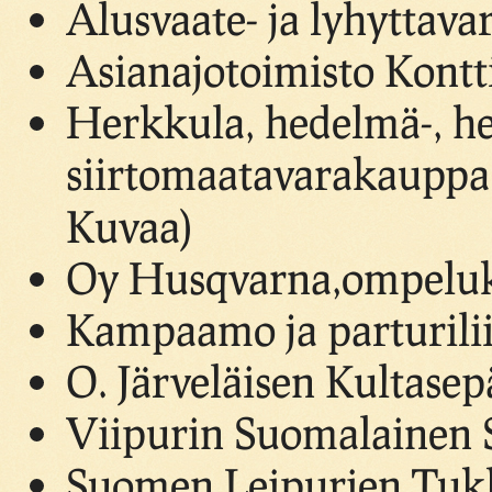
Alusvaate- ja lyhyttavar
Asianajotoimisto Kontt
Herkkula, hedelmä-, he
siirtomaatavarakauppa,
Kuvaa)
Oy Husqvarna,ompeluko
Kampaamo ja parturilii
O. Järveläisen Kultasep
Viipurin Suomalainen S
Suomen Leipurien Tukku