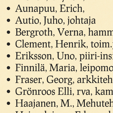
Aunapuu, Erich,
Autio, Juho, johtaja
Bergroth, Verna, hamm
Clement, Henrik, toim.
Eriksson, Uno, piiri-ins
Finnilä, Maria, leipomo
Fraser, Georg, arkkiteh
Grönroos Elli, rva, ka
Haajanen, M., Mehute