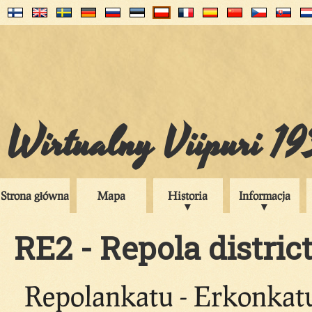
Wirtualny Viipuri 1
Strona główna
Mapa
Historia
Informacja
RE2 - Repola district
Repolankatu - Erkonkatu