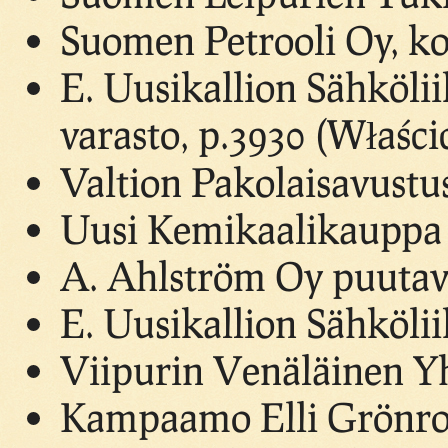
Suomen Petrooli Oy, ko
E. Uusikallion Sähkölii
varasto, p.3930 (Właścic
Valtion Pakolaisavustu
Uusi Kemikaalikauppa 
A. Ahlström Oy puutava
E. Uusikallion Sähkölii
Viipurin Venäläinen Yh
Kampaamo Elli Grönroo