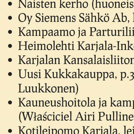
Naisten kerho (huoneist
Oy Siemens Sähkö Ab, k
Kampaamo ja Parturilii
Heimolehti Karjala-Inke
Karjalan Kansalaisliiton
Uusi Kukkakauppa, p.3
Luukkonen)
Kauneushoitola ja kam
(Właściciel Airi Pullin
Kotileipomo Karjala, le