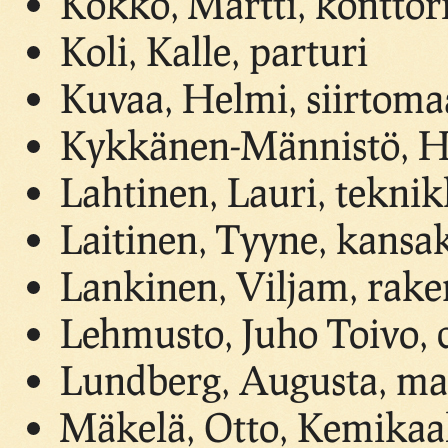
Kokko, Martti, konttor
Koli, Kalle, parturi
Kuvaa, Helmi, siirtoma
Kykkänen-Männistö, Hi
Lahtinen, Lauri, tekni
Laitinen, Tyyne, kansak
Lankinen, Viljam, rak
Lehmusto, Juho Toivo, d
Lundberg, Augusta, m
Mäkelä, Otto, Kemikaali