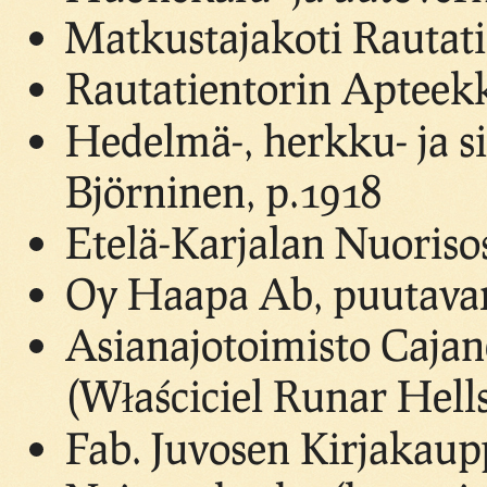
Matkustajakoti Rautatie
Rautatientorin Apteekki
Hedelmä-, herkku- ja s
Björninen, p.1918
Etelä-Karjalan Nuoriso
Oy Haapa Ab, puutavara
Asianajotoimisto Cajan
(Właściciel Runar Hell
Fab. Juvosen Kirjakaup