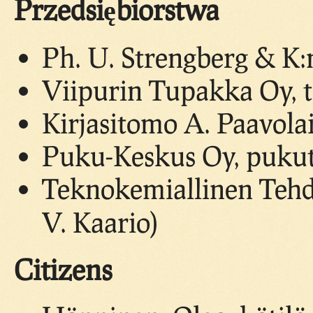
Przedsiębiorstwa
Ph. U. Strengberg & K:n
Viipurin Tupakka Oy, t
Kirjasitomo A. Paavola
Puku-Keskus Oy, pukut
Teknokemiallinen Tehda
V. Kaario)
Citizens