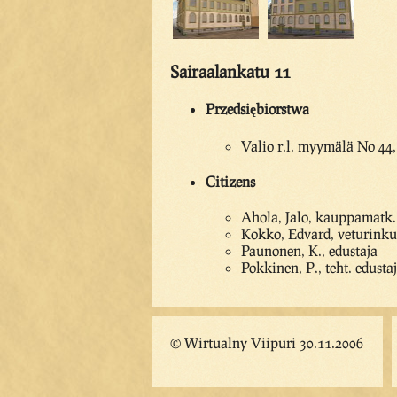
Sairaalankatu 11
Przedsiębiorstwa
Valio r.l. myymälä No 44,
Citizens
Ahola, Jalo, kauppamatk.
Kokko, Edvard, veturinkul
Paunonen, K., edustaja
Pokkinen, P., teht. edusta
© Wirtualny Viipuri 30.11.2006