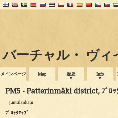
バーチャル・ ヴィイプ
メインページ
歴史
Map
Info
PM5 - Patterinmäki district, ﾌﾞﾛｯ
Junttilankatu
ﾌﾞﾛｯｸﾏｯﾌﾟ