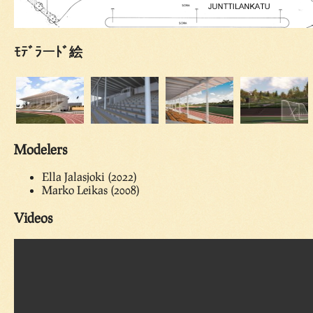
ﾓﾃﾞﾗーﾄﾞ絵
Modelers
Ella Jalasjoki (2022)
Marko Leikas (2008)
Videos