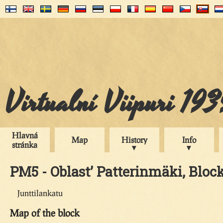
Virtualní Viipuri 19
Hlavná
Map
History
Info
stránka
PM5 - Oblast’ Patterinmäki, Block
Junttilankatu
Map of the block