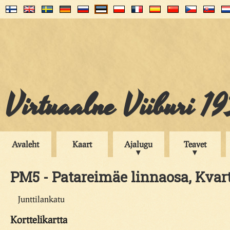
Virtuaalne Viiburi 1
Avaleht
Kaart
Ajalugu
Teavet
PM5 - Patareimäe linnaosa, Kvart
Junttilankatu
Korttelikartta