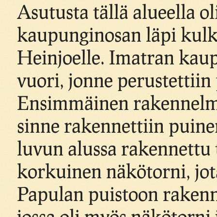
Asutusta tällä alueella ol
kaupunginosan läpi kulki
Heinjoelle. Imatran kaup
vuori, jonne perustettiin
Ensimmäinen rakennelma 
sinne rakennettiin puine
luvun alussa rakennettu 
korkuinen näkötorni, jota
Papulan puistoon rakenne
jossa oli myös näkötorni