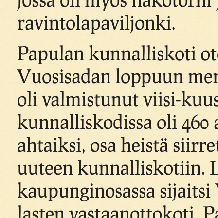
ravintolapaviljonki.
Papulan kunnalliskoti ot
Vuosisadan loppuun menn
oli valmistunut viisi-ku
kunnalliskodissa oli 460 
ahtaiksi, osa heistä siir
uuteen kunnalliskotiin. 
kaupunginosassa sijaitsi
lasten vastaanottokoti, 