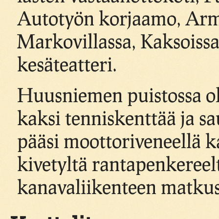
Autotyön korjaamo, Arm
Markovillassa, Kaksoiss
kesäteatteri.
Huusniemen puistossa ol
kaksi tenniskenttää ja s
pääsi moottoriveneellä 
kivetyltä rantapenkereel
kanavaliikenteen matkust