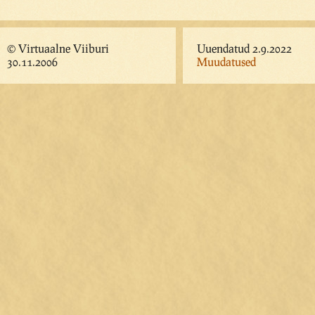
© Virtuaalne Viiburi
Uuendatud 2.9.2022
30.11.2006
Muudatused