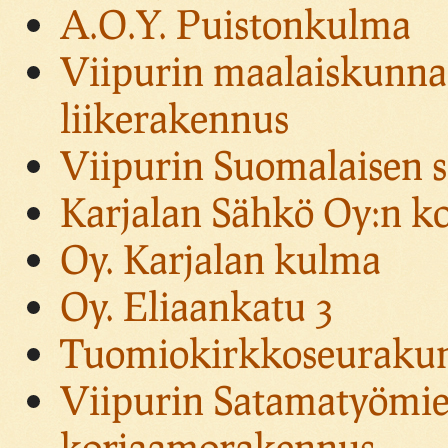
A.O.Y. Puistonkulma
Viipurin maalaiskunnan 
liikerakennus
Viipurin Suomalaisen s
Karjalan Sähkö Oy:n ko
Oy. Karjalan kulma
Oy. Eliaankatu 3
Tuomiokirkkoseurakun
Viipurin Satamatyömiesk
korjaamorakennus