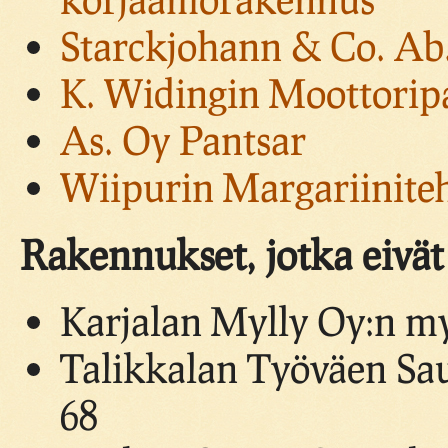
Starckjohann & Co. Ab
K. Widingin Moottorip
As. Oy Pantsar
Wiipurin Margariinite
Rakennukset, jotka eivät 
Karjalan Mylly Oy:n m
Talikkalan Työväen Sa
68