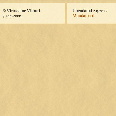
© Virtuaalne Viiburi
Uuendatud 2.9.2022
30.11.2006
Muudatused