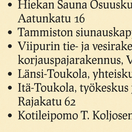
Hiekan Sauna Osuuskun
Aatunkatu 16
Tammiston siunauskap
Viipurin tie- ja vesirak
korjauspajarakennus, 
Länsi-Toukola, yhteisk
Itä-Toukola, työkeskus 
Rajakatu 62
Kotileipomo T. Koljosen 