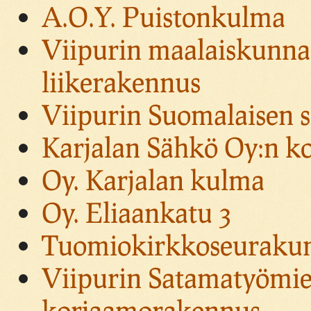
A.O.Y. Puistonkulma
Viipurin maalaiskunnan 
liikerakennus
Viipurin Suomalaisen s
Karjalan Sähkö Oy:n ko
Oy. Karjalan kulma
Oy. Eliaankatu 3
Tuomiokirkkoseurakun
Viipurin Satamatyömiesk
korjaamorakennus