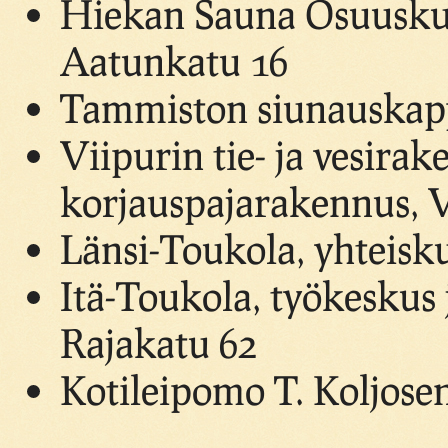
Hiekan Sauna Osuuskun
Aatunkatu 16
Tammiston siunauskap
Viipurin tie- ja vesirak
korjauspajarakennus, 
Länsi-Toukola, yhteisk
Itä-Toukola, työkeskus 
Rajakatu 62
Kotileipomo T. Koljosen 