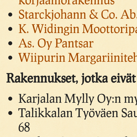
Starckjohann & Co. Ab
K. Widingin Moottorip
As. Oy Pantsar
Wiipurin Margariinite
Rakennukset, jotka eivät 
Karjalan Mylly Oy:n m
Talikkalan Työväen Sa
68