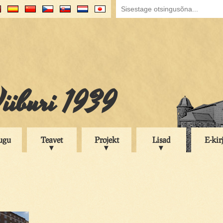
iiburi 1939
ugu
Teavet
Projekt
Lisad
E-kir