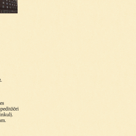
.
es
speditööri
inkulj.
am.