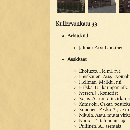
Kullervonkatu 33
Arhitektid
Jalmari Arvi Lankinen
Asukkaat
Eholuoto, Helmi, rva
Heiskanen, Aug., työnjoht
Hellman, Maikki, nti
Hilska, U., kauppamatk.
Iversen, J., kontorist
Kajas, A., rautatievirkami
Karasjoki, Oskar, postiek
Koponen, Pekka A., vetur
Nikula, Aatu, rautat.virk
Nuora, T., talonomistaja
Pullinen, A., asentaja