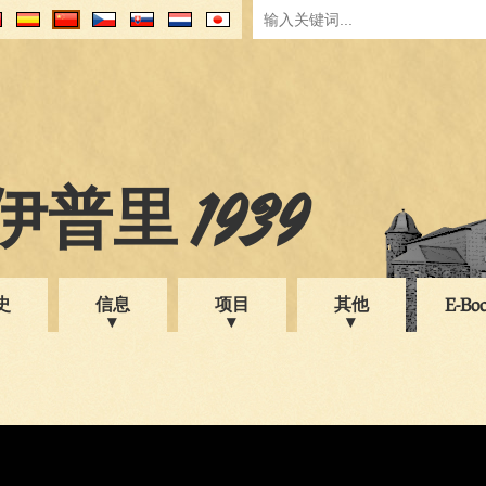
普里 1939
史
信息
项目
其他
E-Bo