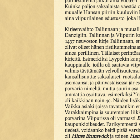
pormestareina jatkui aina vuoteen 
Kuinka paljon saksalaista väestöä 
muualle Hansan piiriin kuuluviin k
aina viipurilainen edustusto, joka 
Kirjeenvaihto Tallinnaan ja muuall
Danzigiin. Tallinnan ja Viipurin k
1437 neuvoston kirje Tallinnaan, e
olivat olleet hänen ristikummeinaan
ainoa perillinen. Tällaiset perintö
kirjeitä. Esimerkiksi Lyypekin kau
kauppiaalle, joilla oli saatavia vii
valmis täyttämään velvollisuutensa
kansallisuutta: saksalaiset, ruotsal
asemaansa, ja päinvastaisessa järje
porvaria nimeltä, mutta suurin osa
ammattia osoittava, esimerkiksi Yr
oli kaikkiaan noin 40. Näiden lisä
Vaikka asiakirjoissa tavataankin en
Varakkaimpina ja suurempien liikk
porvarina Viipurissa oli varmasti
E
kaupunkioikeudet. Parikymmentä vuo
tiedetä, voidaanko heitä pitää vars
oli
Hinse Brunswick
ja toinen
Hans