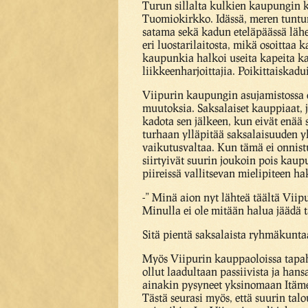
Turun sillalta kulkien kaupungin 
Tuomiokirkko. Idässä, meren tuntuma
satama sekä kadun eteläpäässä lähe
eri luostarilaitosta, mikä osoitta
kaupunkia halkoi useita kapeita kat
liikkeenharjoittajia. Poikittaiskadu
Viipurin kaupungin asujamistossa o
muutoksia. Saksalaiset kauppiaat,
kadota sen jälkeen, kun eivät enää s
turhaan ylläpitää saksalaisuuden yl
vaikutusvaltaa. Kun tämä ei onnist
siirtyivät suurin joukoin pois kau
piireissä vallitsevan mielipiteen h
-” Minä aion nyt lähteä täältä Viip
Minulla ei ole mitään halua jäädä t
Sitä pientä saksalaista ryhmäkuntaa
Myös Viipurin kauppaoloissa tapah
ollut laadultaan passiivista ja han
ainakin pysyneet yksinomaan Itämer
Tästä seurasi myös, että suurin talo