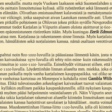
n seuduille, mutta myös Vuoksen laaksoon sekä Suomenlahden ran
 osittain linnoitetuissa kylissä, sillä ryöstöretket sekä lännestä et
 elämään. Olivathan omistussuhteet kalavesistä ja metsästysmais
vat viikingit, jotka saapuivat aivan Laatokan rannoille asti. Ulo
n pitkälle pohjoiseen ja Ohlovan jokea pitkin syvälle Novgorodin 
at tiedot Karjalan ja Viipurin alueen oloista ajoittuvat jo 600- j
en epäonnistuneen ristiretken itään. Myös kuningas
Eerik Edmun
aissa mm. Karjalassa ja rakentaneen sinne linnoja. Myös karjalaisi
en, hämäläisten sekä norjalaisten kanssa, nämä osaltaan verottivat
htui noin 800-1000-luvuilla ja pääasiassa lännestä käsin, josta m
 kaivauksissa 1970-luvulla oli tehty niin esine- kuin rakennuslöy
innoitus jo 1000-1100- luvuilla. Esinelöydöt viittaavat siihen, että
jo 1100-luvulla. Löydettiinhän linnan alueelta mm. miekka, joka ol
innan paikalla myös vanha karjalainen kauppapaikka, vai oliko se
uvun vanhoissa kartoissa on Monrepos’n kohdalla nimi
Gambla Wiib
s. Ehkä tulevaisuuden arkeologiset kaivaukset tuovat valaistusta
i kylläkin otollinen paikka kaupankäynnille, sillä nykyisen kaupun
ä myöten pääsi helpoimmin vesistöalueen yli. Näin Viipurin seutu 
onka takia karjalaiset rakensivat alueelle kiinteän linnoituksen su
aisten kanssa harjoittivat savolaiset ja hämäläiset , mutta voimak
sa. Muodostettiinhan Hansa-liitto 1100-luvulla, jolla oli kiinte
ulottivat liittonsa käsittämään koko Itämeren alueelle. Heidän p