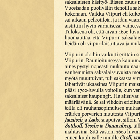
saksalaisten käsityö- läisten osuus 
Vuosisadan puolivälin tienoilla sak
kokonaan. Vaikka Viipuri eli kuko
sai aikaan pelkotiloja, ja idän va
aistittiin hyvin varhaisessa vaihees
Tuloksena oli, että aivan 1600-luvu
huomauttaa, että Viipurin saksalai
heidän oli viipurilaistuttava ja mu
Viipurin oloihin vaikutti erittäin su
Viipurin. Raunioituneessa kaupungis
aines pystyi nopeasti mukautumaan 
vanhemmista saksalaissuvuista moni
myötä muuttuivat, tuli saksasta vir
lähettivät ukaasinsa Viipurin maist
pääsi 1700-luvulla voitolle, kun v
saksalaiset kaupungit. He alistivat 
määräävänä. Se sai vihdoin erioikeu
joilla oli rauhansopimuksen mukaa
eräiden porvarien muutosta Viipuri
Jaenisch
ja
Lado
, saapuivat silloin
Sutthoff, Tesche
ja
Dannenberg
, tä
mahtavina. Sitä vastoin 1600-luv
ennen kuuluisille nimille
Gröll, vo