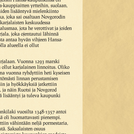
a-kauppiaitten yrtteihin, suolaan,
aiden lisääntyvä mielenkiinto
ka, joka sai osaltaan Novgorodin
 karjalaisten keskuudessa
lusmaa, jota he verottivat ja joiden
rjala, joka ojentautui lähinnä
osta antaa hyvän vihjeen Hansa-
la alueella ei ollut
Karjalaan. Vuonna 1293 marski
 ollut karjalainen linnoitus. Oliko
mana vuonna ryhdyttiin heti kyseisen
ttömästi linnan perustamisen
iin ja hyökkäyksiä jatkettiin
, ja näin Ruotsi ja Novgorod
 lisääntyi ja tuleva kaupunki
unkilaki vuosilta 1348-1357 antoi
ä oli huomattavasti pienempi.
tiin vähintään neljä pormestaria,
stä. Saksalaisten osuus