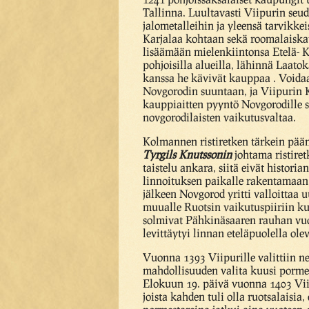
Tallinna. Luultavasti Viipurin seud
jalometalleihin ja yleensä tarvikke
Karjalaa kohtaan sekä roomalaiskato
lisäämään mielenkiintonsa Etelä- K
pohjoisilla alueilla, lähinnä Laatok
kanssa he kävivät kauppaa . Voidaan
Novgorodin suuntaan, ja Viipurin K
kauppiaitten pyyntö Novgorodille su
novgorodilaisten vaikutusvaltaa.
Kolmannen ristiretken tärkein pääm
Tyrgils Knutssonin
johtama ristiret
taistelu ankara, siitä eivät histori
linnoituksen paikalle rakentamaan 
jälkeen Novgorod yritti valloittaa 
muualle Ruotsin vaikutuspiiriin ku
solmivat Pähkinäsaaren rauhan vuon
levittäytyi linnan eteläpuolella ole
Vuonna 1393 Viipurille valittiin ne
mahdollisuuden valita kuusi porme
Elokuun 19. päivä vuonna 1403 Viip
joista kahden tuli olla ruotsalaisia