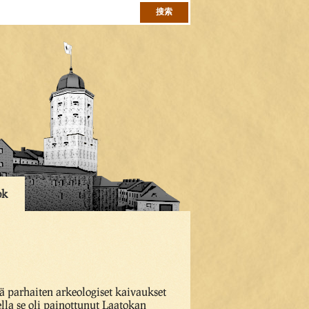
ok
ä parhaiten arkeologiset kaivaukset
ella se oli painottunut Laatokan