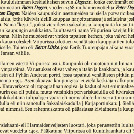
n kuuluisimman keskiaikaisen suvun
Degen
in, jonka etevimmät edu
pormestari
Björn Degen
, vuoden 1468 rauhanneuvottelija
Peter De
en Degen
. Näiden kaupunkiin asettuneiden tai siellä porvarioikeu
laisia, jotka kävivät siellä kauppaa harjoittamassa ja sellaisina j
 Nämä ”kestit”, joiksi vierailevia saksalaisia kauppiaita kutsutt
 kaupungin asukkaista. Luultavasti nämä Viipurissa kävijät liitty
 tapana. Näin he muodostivat yhtiön tapaisen kerhon, joka valvoi 
 kauan oleskeli Viipurissa odottaen venäläisten kauppiaitten tulo
oelle. Toinen oli
Bernt Lütke
, jota Eerik Tuurenpojan aikana vuon
Hansan välille.
lainen väestö Viipurissa asui. Kaupunki oli muotoutunut linnan vi
en ympäröimä. Varustukset olivat vahvoja itään ja kaakkoon, ja ka
isin oli Pyhän Andrean portti, jossa tapahtui venäläisten pitkän 
nna 1495. Asemakaavaa kaupungissa ei vielä keskiajan alkupuole
 Katuverkosto oli topografiaan sopiva, ja kadut olivat enimmäkse
rin osa oli puisia, mutta varsinkin porvariskaduilla oli kivirake
astukikohtana tulipalojen vaara oli normaalioloihin verrattuna suur
la eli niin sanotulla Saksalaiskadulla [ Karjaportinkatu ]. Siellä
sai nimensä. Sen rakennuskanta oli pääasiassa kiviainesta ja kau
iskaani- eli Harmaidenveljesten luostari, joka perustettiin luult
 ovat vuodelta 1403. Pääkatuna Viipurissa oli Kuninkaankatu eli Y