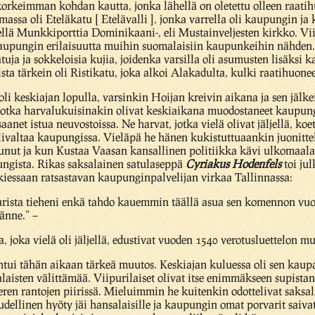
korkeimman kohdan kautta, jonka lähellä on oletettu olleen raati
ssa oli Eteläkatu [ Etelävalli ], jonka varrella oli kaupungin ja 
llä Munkkiporttia Dominikaani-, eli Mustainveljesten kirkko. Viip
a kaupungin erilaisuutta muihin suomalaisiin kaupunkeihin nähde
uja ja sokkeloisia kujia, joidenka varsilla oli asumusten lisäksi k
ista tärkein oli Ristikatu, joka alkoi Alakadulta, kulki raatihuone
li keskiajan lopulla, varsinkin Hoijan kreivin aikana ja sen jälk
 jotka harvalukuisinakin olivat keskiaikana muodostaneet kaupung
aanet istua neuvostoissa. Ne harvat, jotka vielä olivat jäljellä, ko
ivaltaa kaupungissa. Vieläpä he hänen kukistuttuaankin juonitteli
unut ja kun Kustaa Vaasan kansallinen politiikka kävi ulkomaalai
pungista. Rikas saksalainen satulaseppä
Cyriakus Hodenfels
toi jul
akiessaan ratsastavan kaupunginpalvelijan virkaa Tallinnassa:
urista tieheni enkä tahdo kauemmin täällä asua sen komennon vuoksi
änne.” –
, joka vielä oli jäljellä, edustivat vuoden 1540 verotusluettelon 
tui tähän aikaan tärkeä muutos. Keskiajan kuluessa oli sen kau
salaisten välittämää. Viipurilaiset olivat itse enimmäkseen supist
en rantojen piirissä. Mieluimmin he kuitenkin odottelivat saksal
udellinen hyöty jäi hansalaisille ja kaupungin omat porvarit saivat