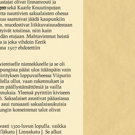
stajat olivat linnanvouti ja
gen
sekä Kaarle Knuutinpojan
tta nauttivien saksalaisten ohessa
oskus saattoivat jäädä kaupunkiin
iin, muodostivat liikkuvaisuudestaan
ivät toisiinsa, niin kuin
heidän etujaan. Mahtavimmat heistä
a ja joka vihdoin Eerik
na 1507 ehdotettiin
ereiselle niemekkeelle ja se oli
upungista pääsi ulos itäänpäin vain
piirityksen loppuvaiheessa Viipurin
lla ollut, vaan rakennukset ja
en päällystämättömiä ja vailla
nnuksia. Yleensä pyrittiin kiviseen
i. Saksalaiset asustivat pääasiassa
 asui runsaasti saksalaissukuisia
pungin komeimmat talot olivat
avasti 1300-luvun lopulla, vaikka
läkatu [ Linnakatu ]. Se alkoi