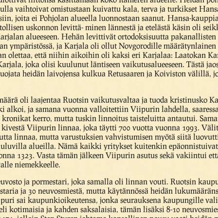
ulla vaihtoivat omistustaan kuivattu kala, terva ja turkikset Hans
isiin, joita ei Pohjolan alueella luonnostaan saanut. Hansa-kauppi
llisen uskonnon levittä- minen lännestä ja etelästä käsin oli seik
arjalan alueeseen. Hehän levittivät ortodoksisuutta pakanallisten
an ympäristössä, ja Karjala oli ollut Novgorodille määrätynlainen a
 olettaa, että niihin aikoihin oli kaksi eri Karjalaa: Laatokan Ka
arjala, joka olisi kuulunut läntiseen vaikutusalueeseen. Tästä ja
ojata heidän laivojensa kulkua Retusaaren ja Koiviston välillä, jol
äärä oli laajentaa Ruotsin vaikutusvaltaa ja tuoda kristinusko 
ki alkoi, ja samana vuonna valloitettiin Viipurin lahdella, saaressa
an kronikat kerro, mutta tuskin linnoitus taisteluitta antautui. Sa
kivestä Viipurin linnaa, joka täytti 700 vuotta vuonna 1993. Väli
uutta linnaa, mutta varustuksien vahvistumisen myötä siitä luovutt
uluvilla alueilla. Nämä kaikki yritykset kuitenkin epäonnistuivat
na 1323. Vasta tämän jälkeen Viipurin asutus sekä vakiintui että
valle niemekkeelle.
uvosto ja pormestari, joka samalla oli linnan vouti. Ruotsin kaup
staria ja 30 neuvosmiestä, mutta käytännössä heidän lukumääräns
uri sai kaupunkioikeutensa, jonka seurauksena kaupungille valit
, eli kotimaisia ja kahden saksalaisia, tämän lisäksi 8-10 neuvosmie