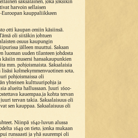
sellainen saksalainen, joka joksikin
tivat harvoin sellaisen
änsi-Euroopan kauppaliikkeen
sto otti kaupan omiin käsiinsä.
Tämä oli siitäkin johtuen
ksalaisten osuus kaupungin
iipurissa jälleen muuttui. Saksan
en luoman uuden tilanteen johdosta
iin käsiin musersi hansakaupunkien
eita mm. pohjoismaista. Saksalaisia
tä lisäsi kolmekymmenvuotinen sota,
uuri pohjoismaissa oli
än yhteinen kulttuuripohja ja
sia alueita hallussaan. Juuri 1600-
 ostettava kauempaa,ja kohta tervan
uuri tervan takia. Saksalaisuus oli
sivat sen kauppaa. Saksalaisuus oli
uhteet. Niinpä 1640-luvun alussa
uodelta 1649 on tieto, jonka mukaan
ui runsaasti ja yhä suurempi oli