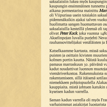
saksalaisiin lukea myös kaupungi
kaupungin ensimmäinen tunnettu 
aikana pormestarina mainittu
Mart
oli Viipurissa usein toisiakin saksa
pidemmäksikin ajaksi talven vuoksi.
huolimatta sangen huomattavan osan
saksalaisilla kesteillä yleensä oli
olivat
Peter Kock
, joka vuonna 1480
Akselinpojan luvalla purjehti Nevaj
rauhansovittelijaksi venäläisten ja 
Katselkaamme kartasta, missä saksa
puisten ja osittain kivisten muuri
kolmen portin kautta. Näistä kuulu
pamaus marraskuun 30. päivänä vuo
kadut noudattivat luonnon muotoja.
viemäriverkostoa. Rakennuksista suu
rakentamiseen, sillä itäisenä sotil
niemekkeen pohjoispuolella Alakadul
kauppiaita, mistä johtuen katukin 
kyseisen kadun varrella.
Saman kadun varrella oli myös Frans
varhaisimmat asiakirjat luostarista