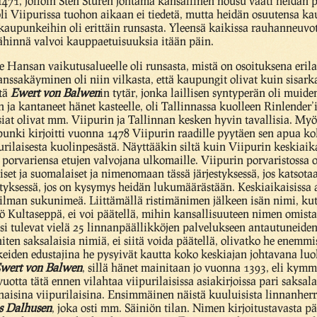
1471, jolloin Sten Sturen johtama kansallinen nousu vaati heidän 
oli Viipurissa tuohon aikaan ei tiedetä, mutta heidän osuutensa k
aupunkeihin oli erittäin runsasta. Yleensä kaikissa rauhanneuvot
lähinnä valvoi kauppaetuisuuksia itään päin.
e Hansan vaikutusalueelle oli runsasta, mistä on osoituksena eril
anssakäyminen oli niin vilkasta, että kaupungit olivat kuin sis
ttä
Ewert von Balwen
in tytär, jonka laillisen syntyperän oli muide
 ja kantaneet hänet kasteelle, oli Tallinnassa kuolleen Rinlender’
asiat olivat mm. Viipurin ja Tallinnan kesken hyvin tavallisia. M
punki kirjoitti vuonna 1478 Viipurin raadille pyytäen sen apua ko
purilaisesta kuolinpesästä. Näyttääkin siltä kuin Viipurin keskiaikai
 porvariensa etujen valvojana ulkomaille. Viipurin porvaristossa o
aiset ja suomalaiset ja nimenomaan tässä järjestyksessä, jos katsot
styksessä, jos on kysymys heidän lukumäärästään. Keskiaikaisissa 
 ilman sukunimeä. Liittämällä ristimänimen jälkeen isän nimi, kut
jö Kultaseppä, ei voi päätellä, mihin kansallisuuteen nimen omist
ksi tulevat vielä 25 linnanpäällikköjen palvelukseen antautuneide
iten saksalaisia nimiä, ei siitä voida päätellä, olivatko he enemmi
eiden edustajina he pysyivät kautta koko keskiajan johtavana l
wert von Balwen
, sillä hänet mainitaan jo vuonna 1393, eli kym
tta tätä ennen vilahtaa viipurilaisissa asiakirjoissa pari saksal
inaisina viipurilaisina. Ensimmäinen näistä kuuluisista linnanherr
 Dalhusen
, joka osti mm. Säiniön tilan. Nimen kirjoitustavasta p