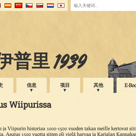
普里 1939
史
信息
项目
其他
E-Bo
us Wiipurissa
 ja Viipurin historiaa 1000-1500 vuoden takaa meille kertovat siit
ta. Asutus 1500 vuotta sitten oli vielä harvaa ja Karjalan Kannaks