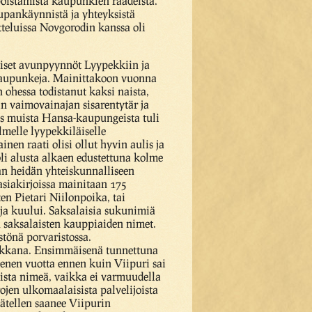
poistamista kaupunkien raadeista.
aupankäynnistä ja yhteyksistä
teluissa Novgorodin kanssa oli
aiset avunpyynnöt Lyypekkiin ja
arkaupunkeja. Mainittakoon vuonna
n ohessa todistanut kaksi naista,
in vaimovainajan sisarentytär ja
yös muista Hansa-kaupungeista tuli
lmelle lyypekkiläiselle
nen raati olisi ollut hyvin aulis ja
li alusta alkaen edustettuna kolme
aan heidän yhteiskunnalliseen
asiakirjoissa mainitaan 175
en Pietari Niilonpoika, tai
aja kuului. Saksalaisia sukunimiä
n saksalaisten kauppiaiden nimet.
stönä porvaristossa.
uokkana. Ensimmäisenä tunnettuna
menen vuotta ennen kuin Viipuri sai
aista nimeä, vaikka ei varmuudella
ojen ulkomaalaisista palvelijoista
äätellen saanee Viipurin