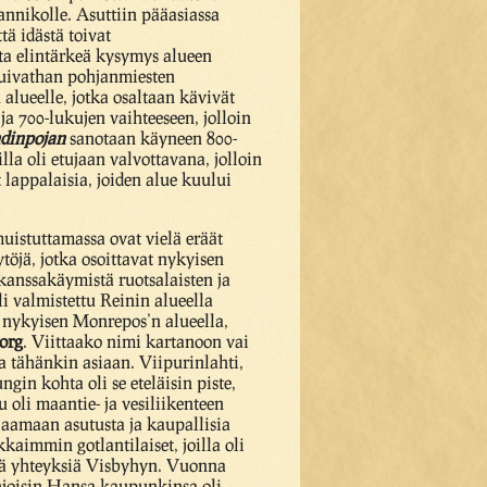
nikolle. Asuttiin pääasiassa
tä idästä toivat
ta elintärkeä kysymys alueen
ttuivathan pohjanmiesten
alueelle, jotka osaltaan kävivät
a 700-lukujen vaihteeseen, jolloin
dinpojan
sanotaan käyneen 800-
lla oli etujaan valvottavana, jolloin
 lappalaisia, joiden alue kuului
uistuttamassa ovat vielä eräät
töjä, jotka osoittavat nykyisen
 kanssakäymistä ruotsalaisten ja
i valmistettu Reinin alueella
 nykyisen Monrepos’n alueella,
org
. Viittaako nimi kartanoon vai
 tähänkin asiaan. Viipurinlahti,
gin kohta oli se eteläisin piste,
oli maantie- ja vesiliikenteen
ojaamaan asutusta ja kaupallisia
kaimmin gotlantilaiset, joilla oli
itä yhteyksiä Visbyhyn. Vuonna
ohjoisin Hansa-kaupunkinsa oli