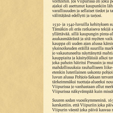
voittoihin. Jos Viipurissa oli joku
ajaksi oli asettunut kaupunkiin läht
varallisuuden ja sellaiset tiedot j
välittäjänä edellytti ja tarjosi.
1530- ja 1540-luvuilla kehityksen 
Tämäkin oli eräs ratkaiseva tekijä 
yllättävää, sillä kaupungin pinta-a
asukasmäärästä ja sitä myöten vaik
kauppa oli uuden ajan alussa kärsi
yksinoikeuden eräillä suurilla mar
jo vakautuneelta näyttänyttä mahtia
kauppiaita ja käsityöläisiä alkoi 
joka pahoin häiritsi Preussin ja mu
mahdollisuuksia rauhalliseen liike-
etenkin luterilainen uskonto pohjois
luvun alussa Pohjois-Saksan tervan
tärkeimmäksi tuottaja-alueeksi nous
Viipurissa jo vanhastaan ollut merki
Viipurissa näkyvämpää kuin miss
Suuren sodan vuosikymmeninä, 1630-
kerskattiin, että Viipuriin joka pä
Viipurin väestö joka päivä kasvaa 