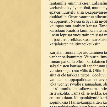
rantamille, enimmäkseen Käkisalme
vaeltavina kyläyhteisönä, mutta myös
epävarmuustekijänsä jokapäiväiseen
asukkaille. Oman vaaransa aiheutti
kauppareitit Nevaa ja Syväriä myöte
kauppaa mm. arabien kanssa. Tarkemm
kerrotaan Ruotsin kuninkaan tehne
luvun lopussa vuosittain itäisissä m
he joutuivat selkkaukseen savolaist
karjalaisten nautintaoikeuksiin.
Karjalan runsaampi asuttaminen tapa
vanhat paikannimet. Viipurin linnan
linnan paikalla olleen karjalainen l
saksalaisten kanssa oli tapahtunut 
vuosien 1130-1200 välissä. Oliko l
siitä ei ole tarkkaa tietoa. !600-l
vanhaan kauppapaikkaan, on arvoitu
joka työntyi syvälle sisämaahan, ol
missä rannikolla kulkevaa maantiet
risteyskohta. Tämä oli se seikka, j
etuisuuksiaan. Kaupankäyntiä karjal
sopimuksia Hansa-kauppiaitten kans
1241 pohjoissaksalaiset kaupungit 