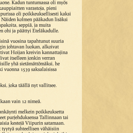
huone. Kadun tuntumassa oli myös
kauppiaitten varastoja, pieni
urissa oli poikkeuksellisesti kaksi
n. Näiden kolmen pääkadun lisäksi
apakoita, seppiä, ja muita
en ohi ja päättyi Eteläkadulle.
eisinä vuosina tapahtunut suuria
in johtavan luokan, alkoivat
ettivat Hoijan kreivin kannattajina
vat itselleen jonkin verran
sille yhä sietämättömäksi, he
ki vuonna 1539 saksalaisissa
, joka täällä nyt vallitsee.
mukaan vain 12 nimeä.
pankäynti melkein poikkeuksetta
aneet purjehduksensa Tallinnaan tai
aisia kestejä Viipurin satamaan.
 tyytyä suhteellisen vähäisiin