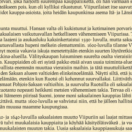
 porvari, joka harjoitti suurempaa kauppaliikettä, oli hän varmaan 
eäkseen pois, kun oli kylliksi rikastunut. Viipurilaiset itse saavut
a taidot kauppa-asioista, joita heidän kaupunkinsa asema Itä- ja L
suunta muuttui. Hansan valta oli kukistunut ja kotimainen porvari
saksalaisen vaikutusvallan hetkelliseen vähenemiseen Viipurissa. 
la laajeni ja asukasluku kaksinkertaistui 1590- luvulla, mutta sa
utusvallasta hupeni melkein olemattomiin. 1600-luvulla tilanne V
nyt monia vakavia iskuja menetettyään etenkin suurten löytöretki
kkina-alueilla. Välityskaupan luisuminen suurelta osalta vierais
. Kauppiaiden oli eri syistä pakko etsiä aivan uusia toiminta-alu
tavallista enemmän muuttaa vieraisiin maihin. ja tätä muuttoliiket
iden Saksan alueen valtioiden elinkeinoelämää. Näytti siltä, että j
elämään, etenkin kun Ruotsi oli kohonnut suurvallaksi. Liittiväth
maat Pohjois-Saksan valtioihin, ja suurvalta Ruotsilla oli saksalai
tuotanto nopeasti heikkeni metsien vähenemisen takia. Tervaa oli
i Itämeren piirissä Suomi, jonne moni saksalainen kauppias lähti j
ttävä, mutta 1600-luvulla se vahvistui niin, että he jälleen hallit
ään muussa maamme kaupungissa.
 ja 1640-luvuilla saksalaisten muutto Viipuriin sai laajat mittas
ivä tulvi muukalaisia kauppiaita ja köyhää käsityöläisväkeä , ja v
muukalaisten muuton takia. Uusia saksalaisia kauppiassukuja saap