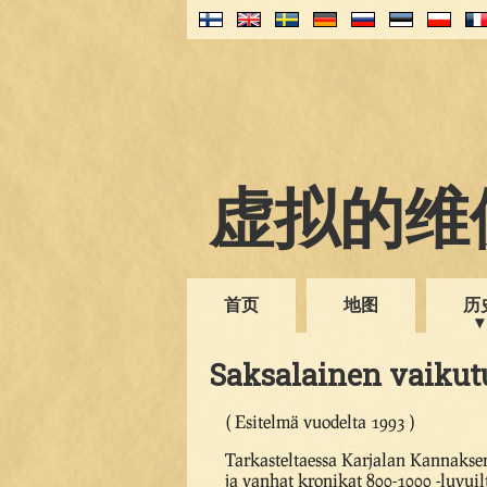
虚拟的维伊
首页
地图
历
Saksalainen vaikut
( Esitelmä vuodelta 1993 )
Tarkasteltaessa Karjalan Kannaksen
ja vanhat kronikat 800-1000 -luvuil