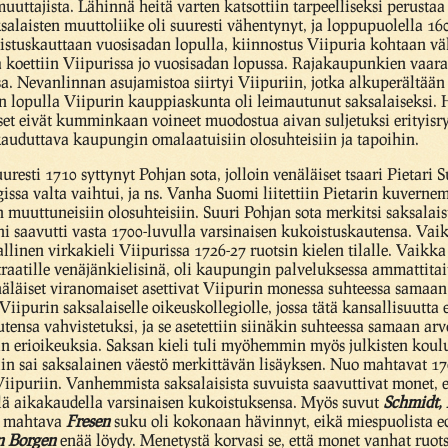
muuttajista. Lähinnä heitä varten katsottiin tarpeelliseksi perusta
salaisten muuttoliike oli suuresti vähentynyt, ja loppupuolella 16
istuskauttaan vuosisadan lopulla, kiinnostus Viipuria kohtaan v
ara koettiin Viipurissa jo vuosisadan lopussa. Rajakaupunkien va
sa. Nevanlinnan asujamistoa siirtyi Viipuriin, jotka alkuperältään 
n lopulla Viipurin kauppiaskunta oli leimautunut saksalaiseksi. H
set eivät kumminkaan voineet muodostua aivan suljetuksi erityis
kauduttava kaupungin omalaatuisiin olosuhteisiin ja tapoihin.
uresti 1710 syttynyt Pohjan sota, jolloin venäläiset tsaari Pietari S
sa valta vaihtui, ja ns. Vanha Suomi liitettiin Pietarin kuvernem
muuttuneisiin olosuhteisiin. Suuri Pohjan sota merkitsi saksalais
 saavutti vasta 1700-luvulla varsinaisen kukoistuskautensa. Vai
allinen virkakieli Viipurissa 1726-27 ruotsin kielen tilalle. Vaik
raatille venäjänkielisinä, oli kaupungin palveluksessa ammattitai
enäläiset viranomaiset asettivat Viipurin monessa suhteessa sam
Viipurin saksalaiselle oikeuskollegiolle, jossa tätä kansallisuutta
tensa vahvistetuksi, ja se asetettiin siinäkin suhteessa samaan ar
n erioikeuksia. Saksan kieli tuli myöhemmin myös julkisten koul
in sai saksalainen väestö merkittävän lisäyksen. Nuo mahtavat 17
 Viipuriin. Vanhemmista saksalaisista suvuista saavuttivat monet,
llä aikakaudella varsinaisen kukoistuksensa. Myös suvut
Schmidt,
un mahtava
Fresen
suku oli kokonaan hävinnyt, eikä miespuolista ed
n Borgen
enää löydy. Menetystä korvasi se, että monet vanhat ruot