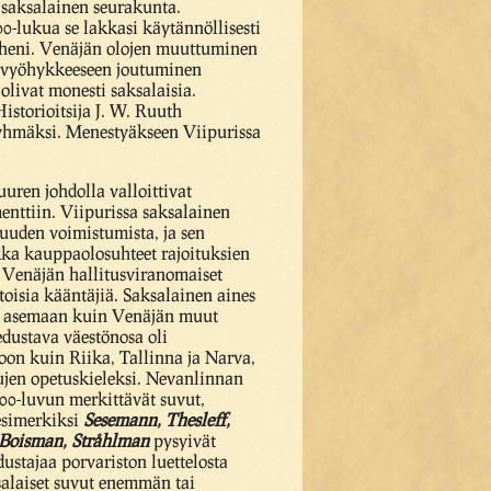
a saksalainen seurakunta.
00-lukua se lakkasi käytännöllisesti
äheni. Venäjän olojen muuttuminen
aravyöhykkeeseen joutuminen
olivat monesti saksalaisia.
istorioitsija J. W. Ruuth
ryhmäksi. Menestyäkseen Viipurissa
uuren johdolla valloittivat
enttiin. Viipurissa saksalainen
uuden voimistumista, ja sen
kka kauppaolosuhteet rajoituksien
ka Venäjän hallitusviranomaiset
toisia kääntäjiä. Saksalainen aines
aan asemaan kuin Venäjän muut
 edustava väestönosa oli
voon kuin Riika, Tallinna ja Narva,
ujen opetuskieleksi. Nevanlinnan
00-luvun merkittävät suvut,
 esimerkiksi
Sesemann, Thesleff,
 Boisman, Stråhlman
pysyivät
ustajaa porvariston luettelosta
salaiset suvut enemmän tai