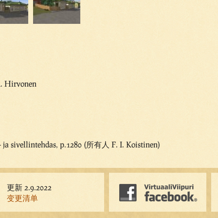
. Hirvonen
a- ja sivellintehdas, p.1280 (所有人 F. I. Koistinen)
更新 2.9.2022
变更清单