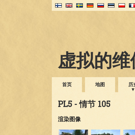
虚拟的维伊
首页
地图
历
PL5 - 情节 105
渲染图像