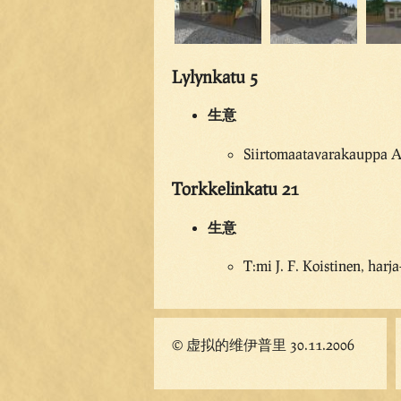
Lylynkatu 5
生意
Siirtomaatavarakauppa A
Torkkelinkatu 21
生意
T:mi J. F. Koistinen, harj
© 虚拟的维伊普里 30.11.2006