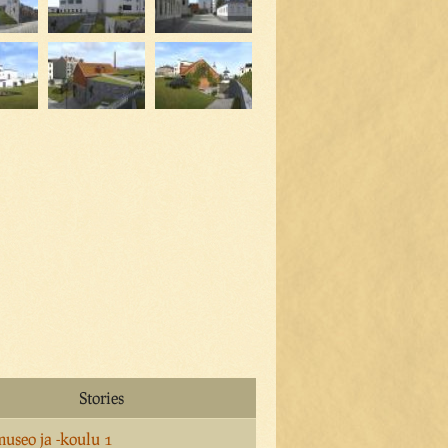
Stories
useo ja -koulu 1