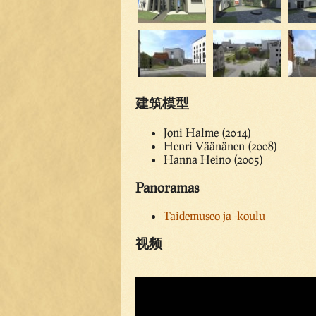
建筑模型
Joni Halme (2014)
Henri Väänänen (2008)
Hanna Heino (2005)
Panoramas
Taidemuseo ja -koulu
视频