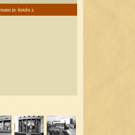
useo ja -koulu 2