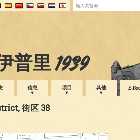
普里 1939
史
信息
项目
其他
E-Bo
strict, 街区 38