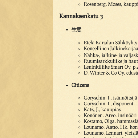
Rosenberg, Moses, kaupp
Kannaksenkatu 3
生意
Etelä-Karjalan Sähköyhtym
Koneellinen Jalkinekorj
Nahka-, jalkine- ja valja
Ruumisarkkuliike ja hau
Leninkiliike Smart Oy, p.
D. Winter & Co Oy, edusta
Citizens
Goryschin, I., isännöitsijä
Goryschin, I., disponent
Katz, J., kauppias
Könönen, Arvo, insinööri
Kostamo, Olga, hammaslä
Lounamo, Aatto, I lk. kon
Lounamo, Lennart, yleisl