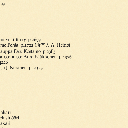
ias
ien Liitto ry, p.3693
aamo Pohja, p.2722 (所有人 A. Heino)
skauppa Eetu Kostamo, p.2385
taustoimisto Aura Pääkkönen, p.1976
4226
ja J. Nissinen, p. 3325
äkäri
einsinööri
ääkäri