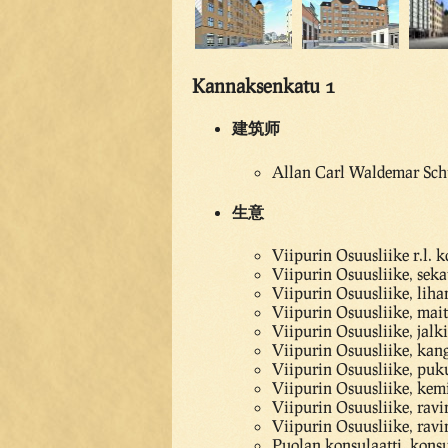
Kannaksenkatu 1
建筑师
Allan Carl Waldemar Sch
生意
Viipurin Osuusliike r.l. k
Viipurin Osuusliike, sek
Viipurin Osuusliike, lih
Viipurin Osuusliike, mai
Viipurin Osuusliike, jal
Viipurin Osuusliike, ka
Viipurin Osuusliike, pu
Viipurin Osuusliike, kem
Viipurin Osuusliike, ravin
Viipurin Osuusliike, ravin
Puolan konsulaatti, konsu