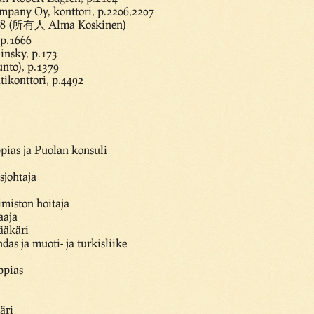
pany Oy, konttori, p.2206,2207
038 (所有人 Alma Koskinen)
 p.1666
insky, p.173
nto), p.1379
ikonttori, p.4492
pias ja Puolan konsuli
sjohtaja
imiston hoitaja
aaja
ääkäri
das ja muoti- ja turkisliike
ppias
äri