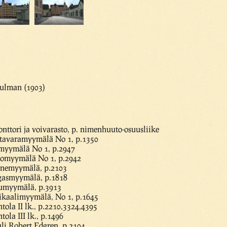
ulman (1903)
onttori ja voivarasto, p. nimenhuuto-osuusliike
atavaramyymälä No 1, p.1350
amyymälä No 1, p.2947
tomyymälä No 1, p.2942
kinemyymälä, p.2103
ngasmyymälä, p.1818
kumyymälä, p.3913
ikaalimyymälä, No 1, p.1645
tola II lk., p.2210,3324,4395
tola III lk., p.1496
li Robert Edgren, p.2104