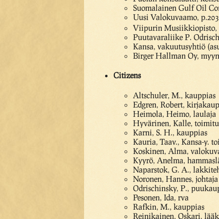
Suomalainen Gulf Oil Com
Uusi Valokuvaamo, p.2
Viipurin Musiikkiopisto,
Puutavaraliike P. Odrisch
Kansa, vakuutusyhtiö (asu
Birger Hallman Oy, myynt
Citizens
Altschuler, M., kauppias
Edgren, Robert, kirjakaup
Heimola, Heimo, laulaja
Hyvärinen, Kalle, toimitu
Karni, S. H., kauppias
Kauria, Taav., Kansa-y. to
Koskinen, Alma, valokuv
Kyyrö, Anelma, hammasl
Naparstok, G. A., lakkiteh
Noronen, Hannes, johtaja
Odrischinsky, P., puukau
Pesonen, Ida, rva
Rafkin, M., kauppias
Reinikainen, Oskari, lääk