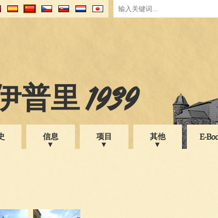
普里 1939
史
信息
项目
其他
E-Bo