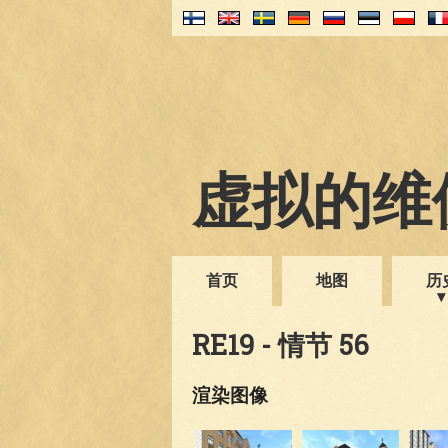
虚拟的维伊
首页
地图
历
RE19 - 情节 56
渲染图像