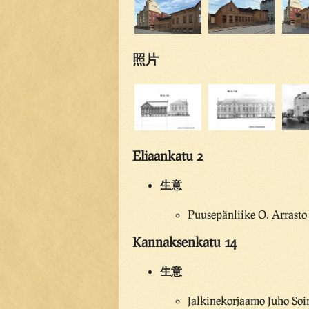
照片
Eliaankatu 2
生意
Puusepänliike O. Arrasto
Kannaksenkatu 14
生意
Jalkinekorjaamo Juho Soi