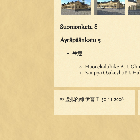
Suonionkatu 8
Äyräpäänkatu 5
生意
Huonekaluliike A. J. Glu
Kauppa-Osakeyhtiö J. Hal
© 虚拟的维伊普里 30.11.2006