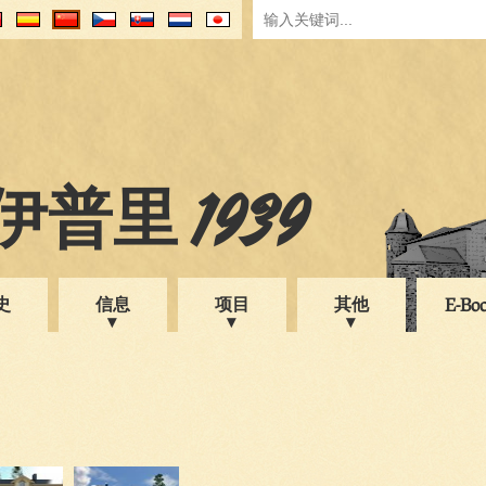
普里 1939
史
信息
项目
其他
E-Bo