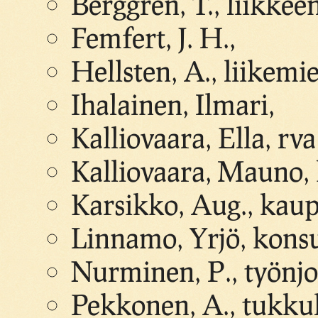
Berggren, T., liikkee
Femfert, J. H.,
Hellsten, A., liikemi
Ihalainen, Ilmari,
Kalliovaara, Ella, rva
Kalliovaara, Mauno
Karsikko, Aug., kaup
Linnamo, Yrjö, konsu
Nurminen, P., työnjo
Pekkonen, A., tukkul