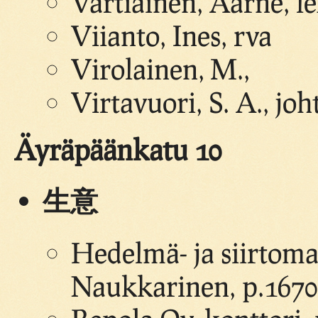
Vartiainen, Aarne, le
Viianto, Ines, rva
Virolainen, M.,
Virtavuori, S. A., joh
Äyräpäänkatu 10
生意
Hedelmä- ja siirtom
Naukkarinen, p.1670