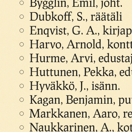
Bygglin, Emil, joht.
Dubkoff, S., räätäli
Enqvist, G. A., kirja
Harvo, Arnold, kontt
Hurme, Arvi, edusta
Huttunen, Pekka, ed
Hyväkkö, J., isänn.
Kagan, Benjamin, pu
Markkanen, Aaro, re
Naukkarinen, A., kot