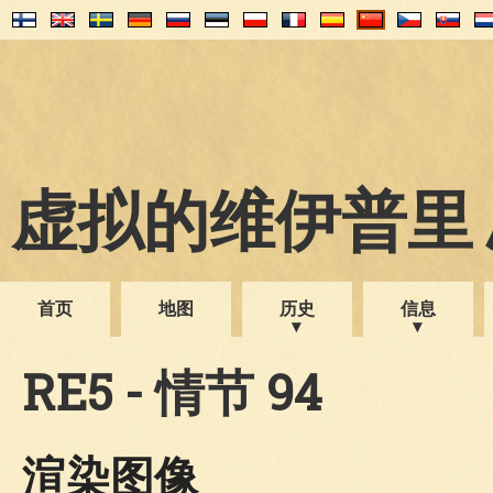
虚拟的维伊普里 1
首页
地图
历史
信息
RE5 - 情节 94
渲染图像