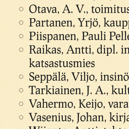
Otava, A. V., toimitu
Partanen, Yrjö, kaup
Piispanen, Pauli Pel
Raikas, Antti, dipl. 
katsastusmies
Seppälä, Viljo, insinö
Tarkiainen, J. A., ku
Vahermo, Keijo, var
Vasenius, Johan, kirj