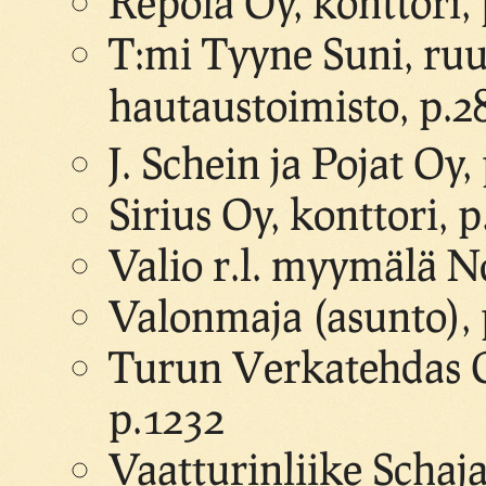
Repola Oy, konttori,
T:mi Tyyne Suni, ruu
hautaustoimisto, p.
J. Schein ja Pojat Oy,
Sirius Oy, konttori, 
Valio r.l. myymälä N
Valonmaja (asunto), 
Turun Verkatehdas O
p.1232
Vaatturinliike Schaj