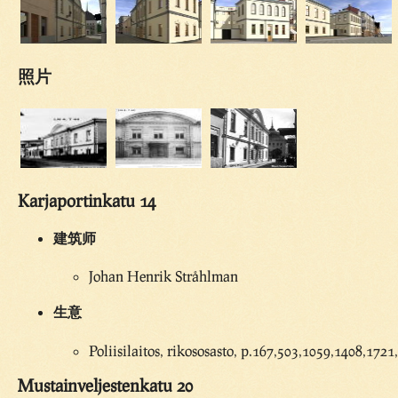
照片
Karjaportinkatu 14
建筑师
Johan Henrik Stråhlman
生意
Poliisilaitos, rikososasto, p.167,503,1059,1408,1721
Mustainveljestenkatu 20