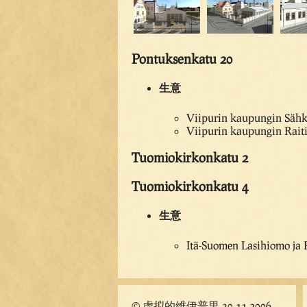
Pontuksenkatu 20
生意
Viipurin kaupungin Sähkö
Viipurin kaupungin Raitio
Tuomiokirkonkatu 2
Tuomiokirkonkatu 4
生意
Itä-Suomen Lasihiomo ja
© 虚拟的维伊普里 30.11.2006