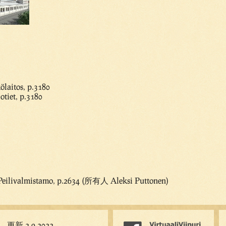
laitos, p.3180
tiet, p.3180
 Peilivalmistamo, p.2634 (所有人 Aleksi Puttonen)
更新 2.9.2022