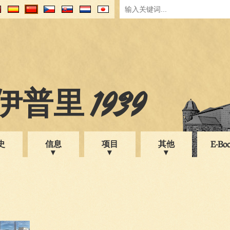
普里 1939
史
信息
项目
其他
E-Bo