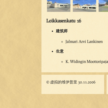
Loikkasenkatu 16
建筑师
Jalmari Arvi Lankinen
生意
K. Widingin Moottoripaja,
© 虚拟的维伊普里 30.11.2006