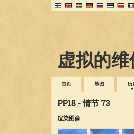
虚拟的维伊
首页
地图
历
PP18 - 情节 73
渲染图像