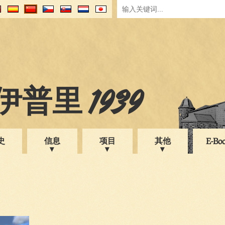
普里 1939
史
信息
项目
其他
E-Bo