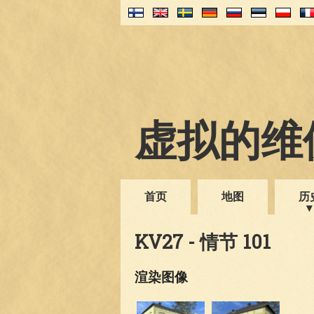
虚拟的维伊
首页
地图
历
KV27 - 情节 101
渲染图像