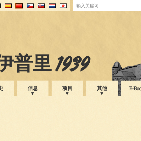
普里 1939
史
信息
项目
其他
E-Bo