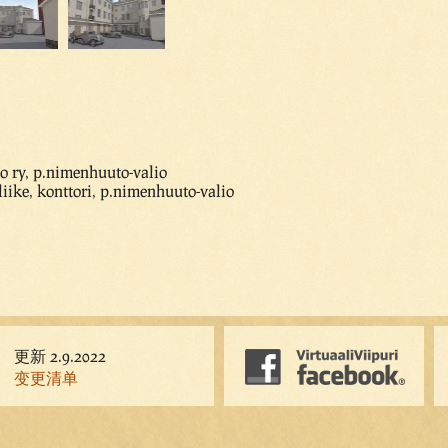
to ry, p.nimenhuuto-valio
liike, konttori, p.nimenhuuto-valio
更新 2.9.2022
变更清单