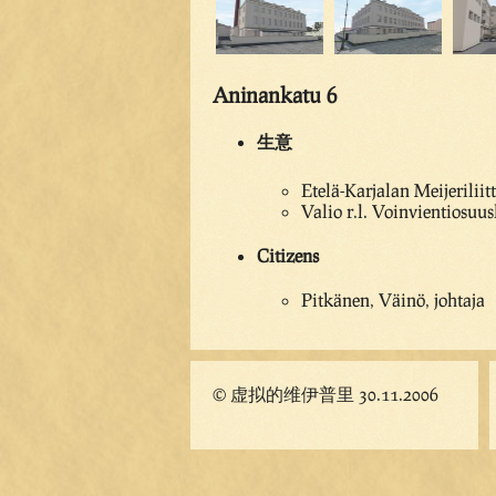
Aninankatu 6
生意
Etelä-Karjalan Meijeriliit
Valio r.l. Voinvientiosuus
Citizens
Pitkänen, Väinö, johtaja
© 虚拟的维伊普里 30.11.2006