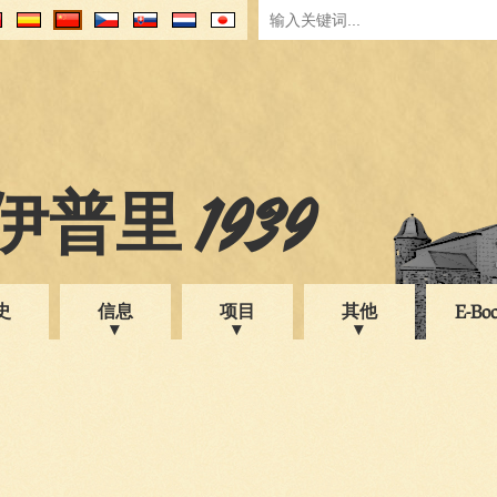
普里 1939
史
信息
项目
其他
E-Bo