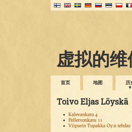
虚拟的维伊
首页
地图
历
Toivo Eljas Löyskä
Kalevankatu 4
Pellervonkatu 11
Viipurin Tupakka Oy:n tehdas