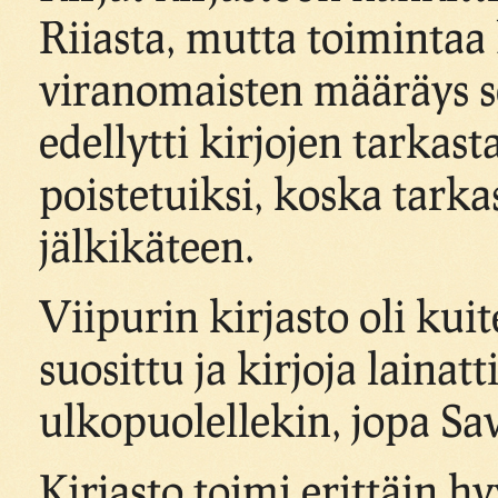
Riiasta, mutta toimintaa 
viranomaisten määräys s
edellytti kirjojen tarkas
poistetuiksi, koska tarka
jälkikäteen.
Viipurin kirjasto oli kuit
suosittu ja kirjoja laina
ulkopuolellekin, jopa Sa
Kirjasto toimi erittäin h