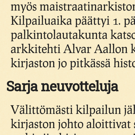
myös maistraatinarkiston
Kilpailuaika päättyi 1. p
palkintolautakunta kats
arkkitehti Alvar Aallon k
kirjaston jo pitkässä hist
Sarja neuvotteluja
Välittömästi kilpailun jä
kirjaston johto aloittivat