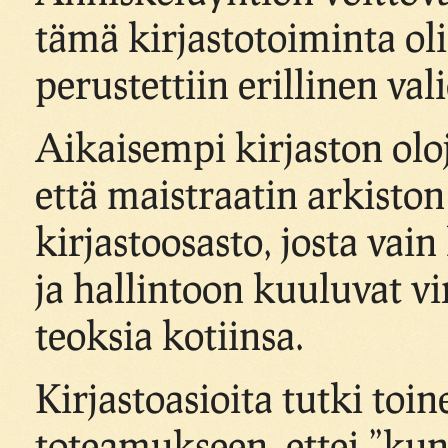
tämä kirjastotoiminta oli
perustettiin erillinen val
Aikaisempi kirjaston oloj
että maistraatin arkiston
kirjastoosasto, josta vai
ja hallintoon kuuluvat vi
teoksia kotiinsa.
Kirjastoasioita tutki toi
toteamukseen, ettei ”kunn