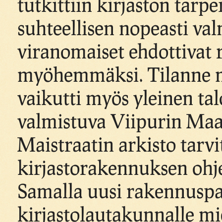
tutkittiin kirjaston tarpe
suhteellisen nopeasti va
viranomaiset ehdottivat
myöhemmäksi. Tilanne m
vaikutti myös yleinen ta
valmistuva Viipurin Maak
Maistraatin arkisto tarvitt
kirjastorakennuksen ohj
Samalla uusi rakennuspai
kirjastolautakunnalle mie