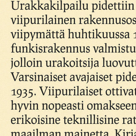
Urakkakilpailu pidettiin
viipurilainen rakennusos
viipymättä huhtikuussa 
funkisrakennus valmistui
jolloin urakoitsija luov
Varsinaiset avajaiset pid
1935. Viipurilaiset otti
hyvin nopeasti omakseen
erikoisine teknillisine r
maailman mainetta. Kirja