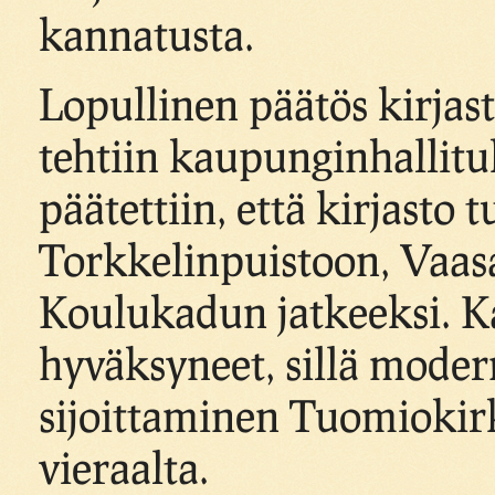
kannatusta.
Lopullinen päätös kirja
tehtiin kaupunginhallitu
päätettiin, että kirjasto
Torkkelinpuistoon, Vaa
Koulukadun jatkeeksi. Ka
hyväksyneet, sillä mode
sijoittaminen Tuomiokir
vieraalta.