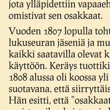
jota ylläpidettiin vapaae
omistivat sen osakkaat.
Vuoden 1807 lopulla toh
lukuseuran jäseniä ja m
kaikki saatavilla olevat 
käyttöön. Keräys tuottik
1808 alussa oli koossa yli
suotavana, että siirryttä
Hän esitti, että ”osakkaa