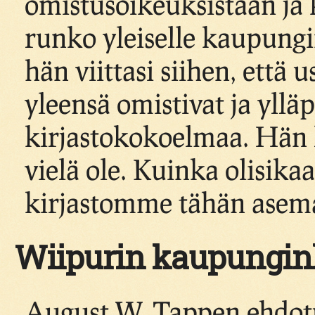
omistusoikeuksistaan ja
runko yleiselle kaupungi
hän viittasi siihen, että 
yleensä omistivat ja ylläp
kirjastokokoelmaa. Hän la
vielä ole. Kuinka olisik
kirjastomme tähän asema
Wiipurin kaupunginki
August W. Tappen ehdotus