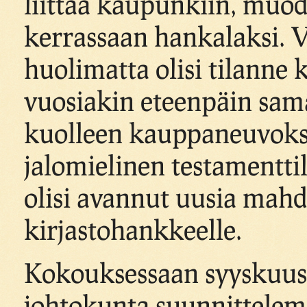
liittää kaupunkiin, muodo
kerrassaan hankalaksi. Va
huolimatta olisi tilanne 
vuosiakin eteenpäin sama
kuolleen kauppaneuvoks
jalomielinen testamentti
olisi avannut uusia mahd
kirjastohankkeelle.
Kokouksessaan syyskuuss
johtokunta suunnittelem