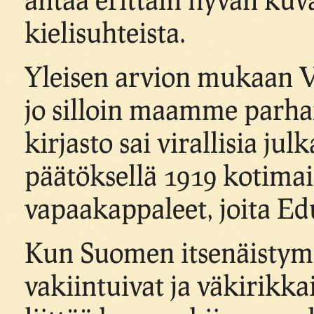
kielisuhteista.
Yleisen arvion mukaan V
jo silloin maamme parhai
kirjasto sai virallisia ju
päätöksellä 1919 kotimai
vapaakappaleet, joita Ed
Kun Suomen itsenäistymis
vakiintuivat ja väkirikka