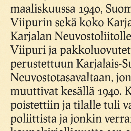
maaliskuussa 1940, Suom
Viipurin sekä koko Karj
Karjalan Neuvostoliitoll
Viipuri ja pakkoluovutett
perustettuun Karjalais-S
Neuvostotasavaltaan, jon
muuttivat kesällä 1940. K
poistettiin ja tilalle tuli 
poliittista ja jonkin verr