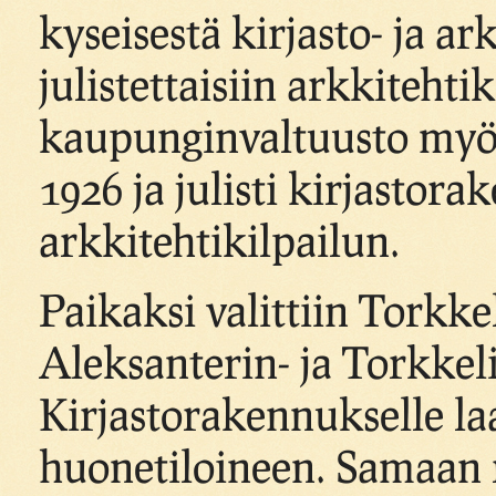
kyseisestä kirjasto- ja a
julistettaisiin arkkiteht
kaupunginvaltuusto myö
1926 ja julisti kirjastor
arkkitehtikilpailun.
Paikaksi valittiin Torkke
Aleksanterin- ja Torkke
Kirjastorakennukselle la
huonetiloineen. Samaan r