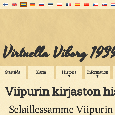
Virtuella Viborg 193
Startsida
Karta
Historia
Information
Viipurin kirjaston h
Selaillessamme Viipurin 