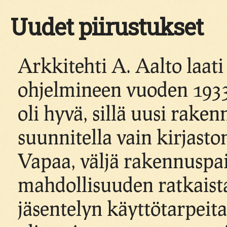
Uudet piirustukset
Arkkitehti A. Aalto laati
ohjelmineen vuoden 1933
oli hyvä, sillä uusi rake
suunnitella vain kirjasto
Vapaa, väljä rakennuspai
mahdollisuuden ratkaist
jäsentelyn käyttötarpeit