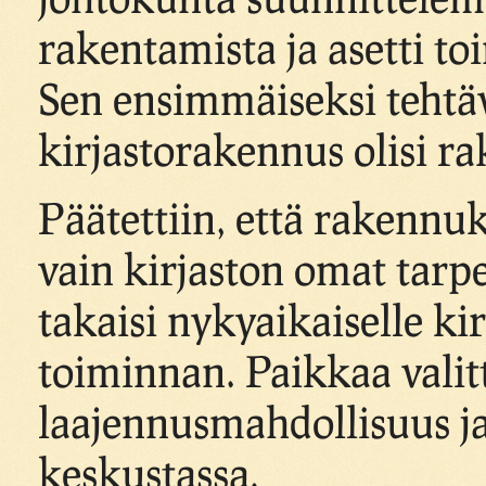
rakentamista ja asetti t
Sen ensimmäiseksi tehtävä
kirjastorakennus olisi r
Päätettiin, että rakennuk
vain kirjaston omat tarp
takaisi nykyaikaiselle ki
toiminnan. Paikkaa valit
laajennusmahdollisuus ja
keskustassa.