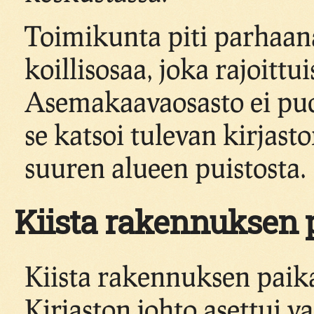
Toimikunta piti parhaan
koillisosaa, joka rajoit
Asemakaavaosasto ei puo
se katsoi tulevan kirjas
suuren alueen puistosta.
Kiista rakennuksen 
Kiista rakennuksen paika
Kirjaston johto asettui 