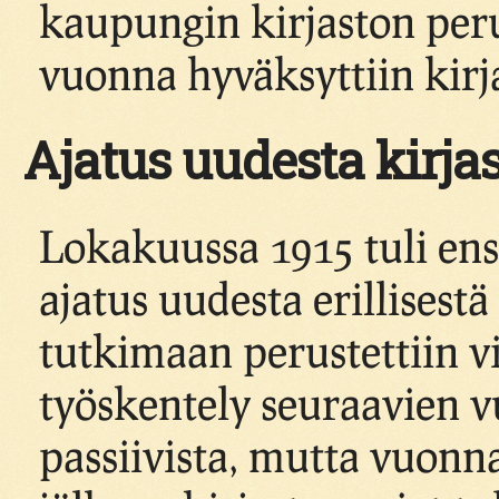
kaupungin kirjaston per
vuonna hyväksyttiin kirj
Ajatus uudesta kirj
Lokakuussa 1915 tuli en
ajatus uudesta erillisestä
tutkimaan perustettiin v
työskentely seuraavien vu
passiivista, mutta vuon