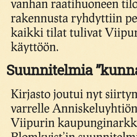
vanhan raatihuoneen tiloi
rakennusta ryhdyttiin pe
kaikki tilat tulivat Viip
käyttöön.
Suunnitelmia ”kunnal
Kirjasto joutui nyt siir
varrelle Anniskeluyhtiön
Viipurin kaupunginarkki
Blomkvist’in suunnitel