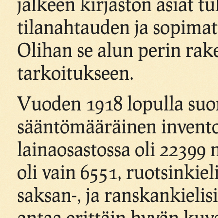
jälkeen kirjaston asiat tu
tilanahtauden ja sopima
Olihan se alun perin r
tarkoitukseen.
Vuoden 1918 lopulla suor
sääntömääräinen invento
lainaosastossa oli 22399 n
oli vain 6551, ruotsinkiel
saksan-, ja ranskankielis
antaa erittäin hyvän kuv