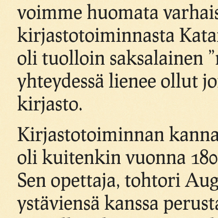
voimme huomata varha
kirjastotoiminnasta Katar
oli tuolloin saksalainen
yhteydessä lienee ollut j
kirjasto.
Kirjastotoiminnan kanna
oli kuitenkin vuonna 180
Sen opettaja, tohtori Au
ystäviensä kanssa perus