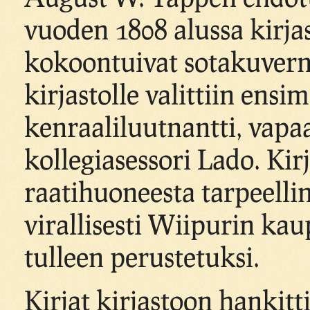
vuoden 1808 alussa kirja
kokoontuivat sotakuvern
kirjastolle valittiin ensi
kenraaliluutnantti, vapa
kollegiasessori Lado. Kir
raatihuoneesta tarpeellin
virallisesti Wiipurin ka
tulleen perustetuksi.
Kirjat kirjastoon hankitt