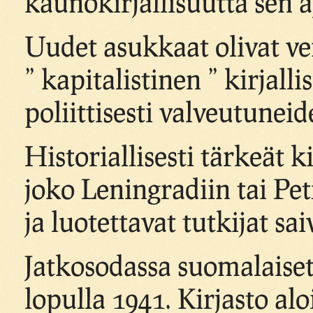
kaunokirjallisuutta sen 
Uudet asukkaat olivat ve
” kapitalistinen ” kirjall
poliittisesti valveutunei
Historiallisesti tärkeät k
joko Leningradiin tai Pet
ja luotettavat tutkijat sai
Jatkosodassa suomalaiset
lopulla 1941. Kirjasto al