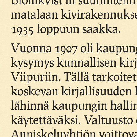
matalaan kivirakennukse
1935 loppuun saakka.
Vuonna 1907 oli kaupungi
kysymys kunnallisen kir
Viipuriin. Tällä tarkoite
koskevan kirjallisuuden
lähinnä kaupungin halli
käytettäväksi. Valtuusto
Anniskeluyhtiön voittov