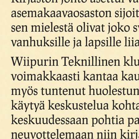
asemakaavaosaston sijoit
sen mielestä olivat joko s
vanhuksille ja lapsille li
Wiipurin Teknillinen klub
voimakkaasti kantaa kau
myös tuntenut huolestune
käytyä keskustelua koht
keskuudessaan pohtia pa
neuvottelemaan niin kir