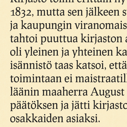
1832, mutta sen jälkeen s
ja kaupungin viranomaist
tahtoi puuttua kirjaston a
oli yleinen ja yhteinen k
isännistö taas katsoi, ett
toimintaan ei maistraatil
läänin maaherra August
päätöksen ja jätti kirjas
osakkaiden asiaksi.