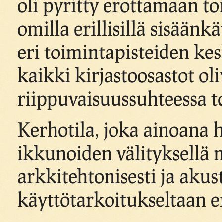
oli pyritty erottamaan toi
omilla erillisillä sisäänk
eri toimintapisteiden k
kaikki kirjastoosastot oli
riippuvaisuussuhteessa to
Kerhotila, joka ainoana 
ikkunoiden välityksellä m
arkkitehtonisesti ja akust
käyttötarkoitukseltaan e