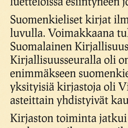
luetteloissa esiintyneen j
Suomenkieliset kirjat ilm
luvulla. Voimakkaana tu
Suomalainen Kirjallisuuss
Kirjallisuusseuralla oli o
enimmäkseen suomenkieli
yksityisiä kirjastoja oli 
asteittain yhdistyivät k
Kirjaston toiminta jatkui