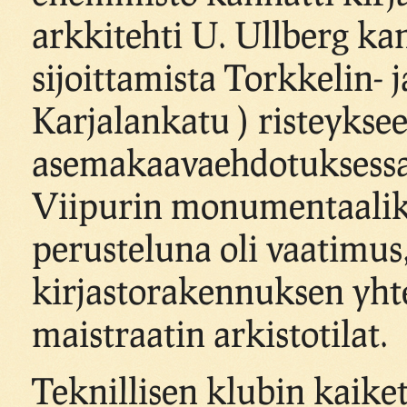
arkkitehti U. Ullberg k
sijoittamista Torkkelin-
Karjalankatu ) risteykse
asemakaavaehdotuksessa 
Viipurin monumentaalik
perusteluna oli vaatimus,
kirjastorakennuksen yhte
maistraatin arkistotilat.
Teknillisen klubin kaiket