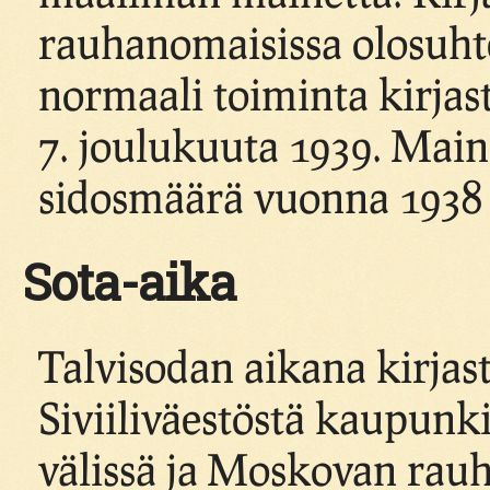
rauhanomaisissa olosuhtei
normaali toiminta kirjast
7. joulukuuta 1939. Maini
sidosmäärä vuonna 1938 ol
Sota-aika
Talvisodan aikana kirjast
Siviiliväestöstä kaupunk
välissä ja Moskovan ra